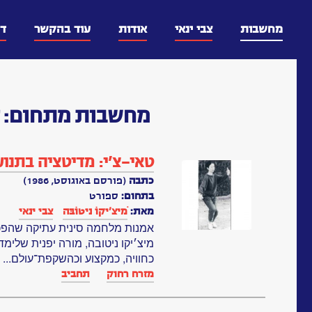
דלג
וכן
מחשבות
צבי ינאי
אודות
עוד בהקשר
ד
מחשבות
מתחום:
ס
טאי-צ’י: מדיטציה בתנו
כתבה
(פורסם באוגוסט, 1986)
בתחום:
ספורט
מאת:
ֹמִיצִ’יקוֹ נִיטוֹבֶּה
צבי ינאי
אמנות מלחמה סינית עתיקה שהפכה ל
מיצ׳יקו ניטובה, מורה יפנית שלימ
כחוויה, כמקצוע וכהשקפת־עולם...
(
מזרח רחוק
תחביב