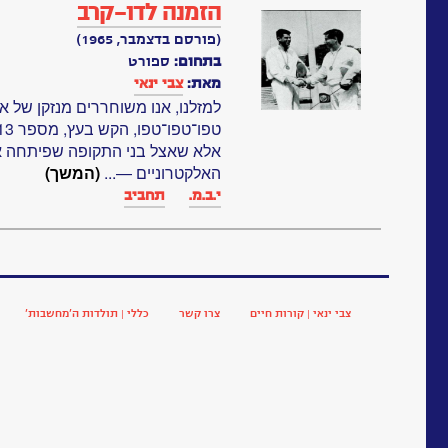
הזמנה לדו-קרב
(פורסם בדצמבר, 1965)
בתחום:
ספורט
מאת:
צבי ינאי
למזלנו, אנו משוחררים מנזקן של אמ
אלא שאצל בני התקופה שפיתחה 
האלקטרוניים —...
(המשך)
י.ב.מ.
תחביב
צבי ינאי | קורות חיים
צרו קשר
כללי | תולדות ה’מחשבות’