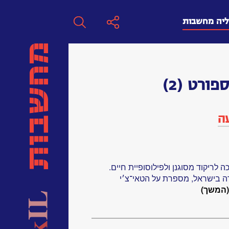
ליה מחשבות
חפש
פורט
(2)
חפש:
עה
חפש
ריקוד מסוגנן ולפילוסופיית חיים.
דה בישראל, מספרת על הטאי־צ׳י
המשך)