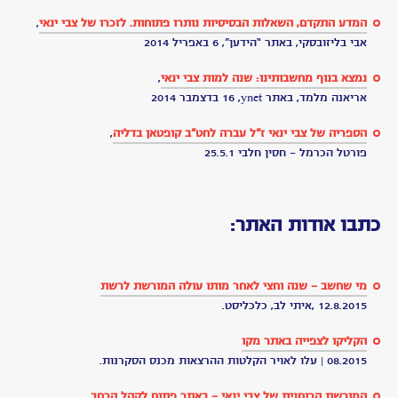
9/6
יום
הולדת
לכל
החיים
-
יהודית
רותם
יום
הולדת
לצבי
לו
היית
מביט
אוהביך
כעת
-
אריאנה
מלמד
חמש
שנים
בלי