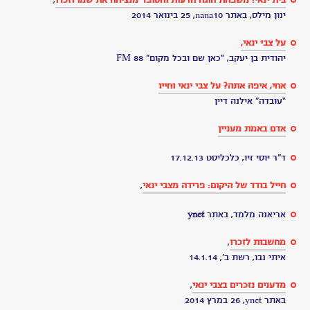
שנים
בלעדיך
-
צבי
ינאי
מי
שחשב
עופר
לנגליב
עבודת
ביוגרפיה
גיבור
תרבות
–
צבי
ינאי
שש
שנים
בלי
צבי
ינאי
יום
הולדת