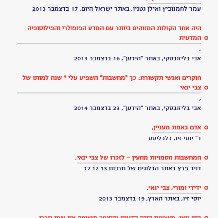
-
דליה
הוכברג
,
מקריאה
נתלי
פינשטיין
הנרקוד?
דליה
הוכברג,
מקריאה
נתלי
פיינשטין
פרופ'
אבי
לייב
-
אנחנו
לא
לבד
ביקום
שבע