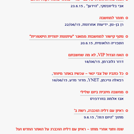
צבי
-
משעול
ינאי
ליאת
רגב
מקריאה
את
מכתב
של
דליה
הוכברג
ליעל
לקראת
הגיוס
2018
2018
מכתבים
ליעל
ודניאל
לקראת
גיוסם
לצבא