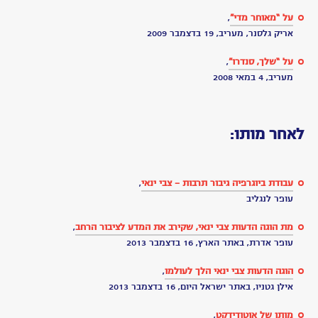
תשע
שנים
בלי
צבי
ינאי
-
געגוע
women
on
the
rise
הסיפור
האמתי
נולדתם
מחדש
-
דליה
הוכברג,
מקריאה
נתלי
פיינשטין
סימנים