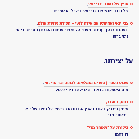
צבי
ינאי
from
dalia
on
.
Vimeo
שנה
למותו
בלעדיו:
אחת
עשר
שנים
בלי
צבי
עשור
למותו
של
צבי
ינאי