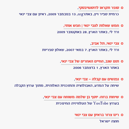
מותו
-
רשת
ב
איתי
נבו
כתב
העת
מחשבות
והשפעתו
על
הציבור
-