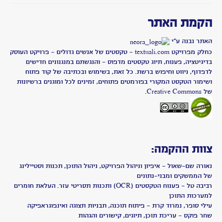
ינאי
-
געגוע
women
on
the
rise
הסיפור
האמתי
נולדתם
מחדש
-
דליה
הוכברג,
מקריאה
נתלי
פיינשטין
סימנים
-
דליה
הוכברג
,
מקריאה