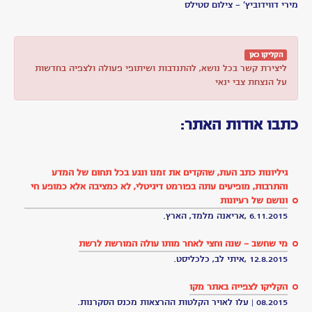
נתלי
פינשטיין
הנרקוד?
דליה
הוכברג,
מקריאה
נתלי
פיינשטין
פרופ'
אבי
לייב
-
אנחנו
לא
לבד
ביקום
שבע
שנים
בלעדיך
-
צבי
ינאי