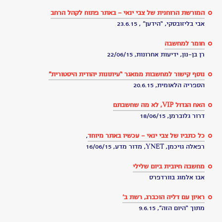
מי
שחשב
עופר
לנגליב
עבודת
ביוגרפיה
גיבור
תרבות
–
צבי
ינאי
שש
שנים
בלי
צבי
ינאי
יום
הולדת
9/6
יום
הולדת
לכל