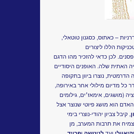
יות – כאתוס, כסגנון טוטאלי,
יקות הללו ליצורים
פסנים. לכן כדאי להזכיר מהו הדגם
ה האתית שלה. האופנים היסודיים
הדרמטית, נוצרו ביוון בתקופה
נה״ס). בהעדר כל מדיום מילולי אחר באירופה,
ה (מושגים, אימאז׳ים, גילומים
האדם הוא מושג פיוטי שנוצר אצל
ן
, קיבל צביון יהודי-נוצרי בימי
הצמיח את תרבות המערב, מן
יאוולי
ועד
לניטשה
ו
פרויד
.