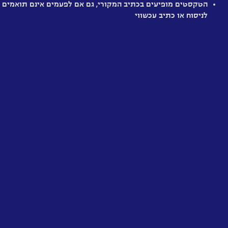
יצור
הטקסטים מופיעים בכתיב המקורי, גם אם לפעמים אינם תואמים
חלש
מיושן
מענין
מרתק
מומלץ
היסטרי
מאד
לניסוח או כתיב עכשווי
בודד
אהבת
החירות
והערגה
לשיעבוד
האוניברסליות
האנושית
והשוני
התרבותי