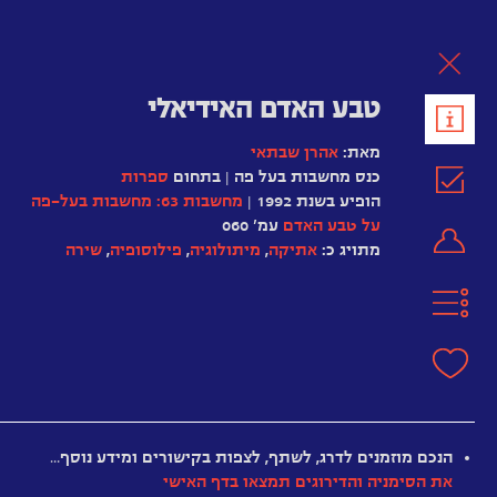
לת
טבע האדם האידיאלי
מאת:
אהרן שבתאי
כנס מחשבות בעל פה | בתחום
ספרות
הופיע בשנת 1992 |
מחשבות 63: מחשבות בעל-פה
על טבע האדם
עמ' 060
מתויג כ:
אתיקה
,
מיתולוגיה
,
פילוסופיה
,
שירה
אפלטון
סופוקלס
פינדארוס
ריינר
האדם
מריה
הוא
הנכם מוזמנים לדרג, לשתף, לצפות בקישורים ומידע נוסף…
רילקה
באמת
את הסימניה והדירוגים תמצאו בדף האישי