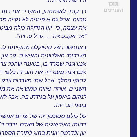
תוכן
כך קורה לאגממנון, המקריב את בתו אי
העניינים
טרויה. אבל גם איפיגניה לא נקייה מ
את עצמה, כי “יוון הגדולה כולה מביט
“אני אקבע את … גורל טרויה”.
באנטיגונה של סופוקלס מתקיימת לכא
מערכות: השלטונית והאישית. קריאון
אנטיגונה שמרד בו, בטענה שהכל צריכי
אנטיגונה מעמידה את חובתה כלפי הצ
לחוקי המלך. אבל שתי מערכות צדק אל
השניים. אותה גאווה שמשיאה את מדי
לנקום ביאסון על בגידתו בה, אבל לא
בעיני הבריות.
על עולם מסוכסך זה של יצרים אנושיי
דמותו האידיאלית של האדם, ידבר ד
יוון ולדרמה יוונית בחוג לתורת הספ