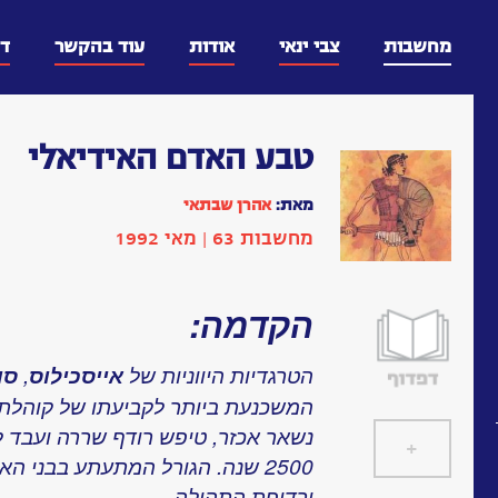
דלג
וכן
מחשבות
צבי ינאי
אודות
עוד בהקשר
ד
טבע האדם האידיאלי
מאת:
אהרן שבתאי
מחשבות 63 | מאי 1992
הקדמה:
הטרגדיות היווניות של
אייסכילוס
,
סו
המשכנעת ביותר לקביעתו של קוהלת
נשאר אכזר, טיפש רודף שררה ועבד לגא
+
]
[
2500 שנה. הגורל המתעתע בבני ה
ורדיפת התהילה.