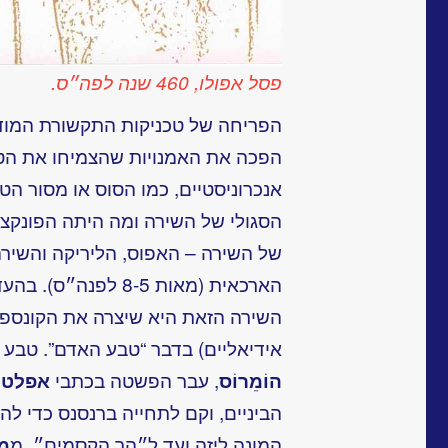
פסל אפולו, 460 שנה לפה״ס.
הפריחה של טכניקות התקשורת המודרנ
הפכה את האמנויות שהצמיחו את הטכנ
אנכרוניסטיים, כמו הסוס או מסור הט
הסגולי של השירה ומה היתה הפונקצי
של השירה – האפוס, הליריקה והשירה 
הארכאית (מאות 8-5 לפ
השירה הזאת היא שיצרה את הקונספצי
אידיאליים) בדבר “טבע האדם”. טבע 
הוֹמֵרוֹס
, עבר הפשטה בכתבי
אפלטו
הביניים, וקם לתחייה ברנסנס כדי ל
המונה ליזה ועד ל״הר הקסמים״, מ
מק