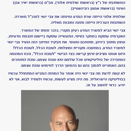
ינאי
-
געגוע
women
on
the
rise
הסיפור
האמתי
נולדתם
מחדש
-
דליה
הוכברג,
מקריאה
נתלי
פיינשטין
סימנים
-
דליה
הוכברג
,
מקריאה