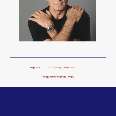
נתלי
פינשטיין
הנרקוד?
דליה
הוכברג,
מקריאה
נתלי
פיינשטין
פרופ'
אבי
לייב
-
אנחנו
לא
לבד
ביקום
שבע
שנים
בלעדיך
-
צבי
ינאי