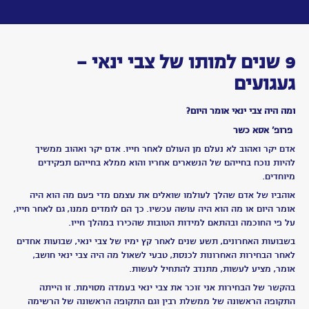
Toggle
navigation
בלעדיו:
אחת
עשר
שנים
בלי
צבי
עשור
למותו
של
צבי
ינאי
תשע
שנים
בלי
צבי