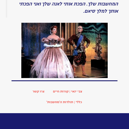
מי
שחשב
עופר
לנגליב
עבודת
ביוגרפיה
גיבור
תרבות
–
צבי
ינאי
שש
שנים
בלי
צבי
ינאי
יום
הולדת
9/6
יום
הולדת
לכל