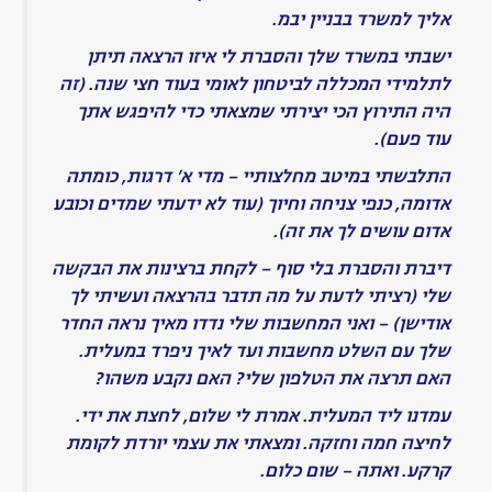
ינאי
-
געגוע
women
on
the
rise
הסיפור
האמתי
נולדתם
מחדש
-
דליה
הוכברג,
מקריאה
נתלי
פיינשטין
סימנים
-
דליה
הוכברג
,
מקריאה