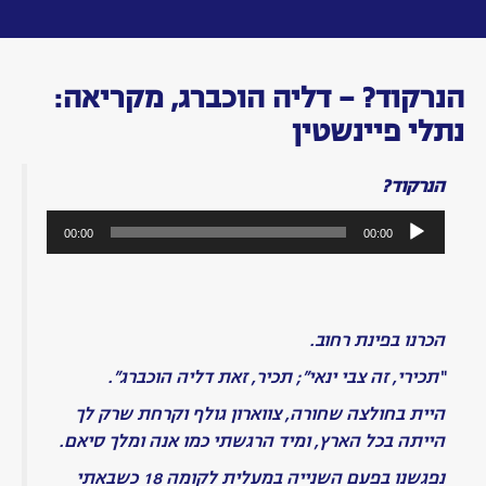
Toggle
navigation
בלעדיו:
אחת
עשר
שנים
בלי
צבי
עשור
למותו
של
צבי
ינאי
תשע
שנים
בלי
צבי