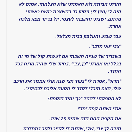
נתלי
פינשטיין
הנרקוד?
דליה
הוכברג,
מקריאה
נתלי
פיינשטין
פרופ'
אבי
לייב
-
אנחנו
לא
לבד
ביקום
שבע
שנים
בלעדיך
-
צבי
ינאי