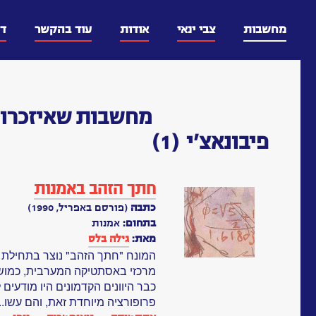
דלג
וכן
מחשבות
צבי ינאי
אודות
עוד בהקשר
ד
מחשבות
שאיזכרו 
פיבונאצ'י
(1)
חתך הזהב באמנות
כתבה
(פורסם באפריל, 1990)
בתחום:
אמנות
מאת:
גילה בלס
מרכזי באסתטיקה המערבית, כמושג
כבר היוונים הקדמונים היו מודעי
פרופורציה מיוחדת זאת, והם עשו..