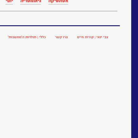
אסתטיקה
גיאומטריה
יופי
צבי ינאי | קורות חיים
צרו קשר
כללי | תולדות ה’מחשבות’