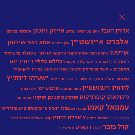
לת
אייזק ניוטון
אדווין האבל
אינגמר ברגמן
איוון פטרוביץ' פבלוב
אלברט איינשטיין
אפלטון
אסא כשר
אלן טיורינג
אריסטו
ארתור קסטלר
ברטראנד
ארנסט הקל
ארתור סטנלי אדינגטון
דייוויד יוּם
גלילאו גליליי
ראסל
ג'ורג' גאמוב
גֵ'יימְס קְלַרְק מַקְסְוֶול
זיגמונד פרויד
הרמב"ם - משה בן מימון
ז’אן-פול
וולפגנג פאולי
ישעיהו ליבוביץ
סארטר
יגאל תומרקין
יהושע בר-הלל
יוסף אגסי‏
לודוויג ויטגנשטיין
נורברט וינר
נועם חומסקי
נילס בוהר
ניקולאוס קופרניקוס
סוקרטס
סטיבן הוקינג
עמוס עוז
עמנואל קאנט
פבלו רואיס אי פיקאסו
פיט מונדריאן
פאול דיראק
צ'ארלס דרווין
פרנסיס בייקון
קורט גאדל
קליפורד גירץ
פרדריק סקינר
קרל פופר
רנה דקארט
תומס קון