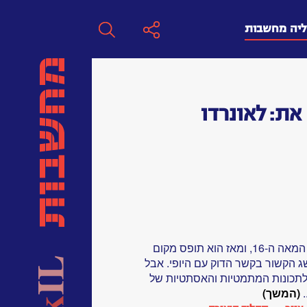
ליה מחשבות
חפש
את:
לאונרדו
חפש:
חפש
המונח "חתך הזהב" נוצר בתחילת המאה ה-16, ומאז הוא תופס מקום
 הקשור בקשר הדוק עם היופי. אבל
ם לתכונות המתמטיות והאסתטיות של
.
(המשך)