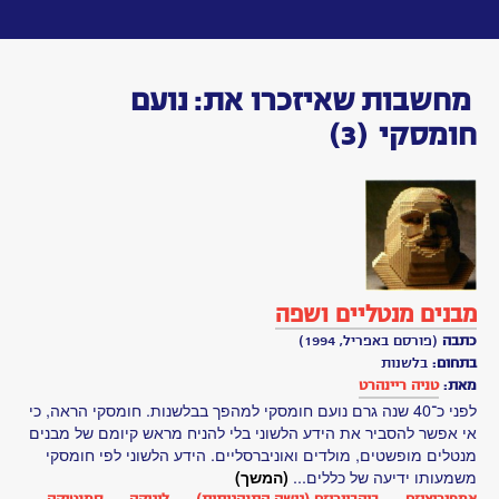
Toggle
navigation
אדווין
האבל
איוון
פטרוביץ'
פבלוב
אייזק
ניוטון
אינגמר
ברגמן
אלברט
איינשטיין
אלן
טיורינג
אסא