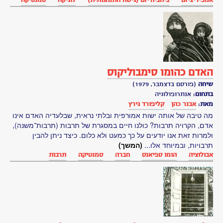
כשר
אפלטון
אריסטו
ארנסט
הקל
ארתור
סטנלי
אדינגטון
ארתור
קסטלר
ברטראנד
ראסל
ג'ורג'
גאמוב
גֵ'יימְס
קְלַרְק
מַקְסְוֶול
גלילאו
גליליי