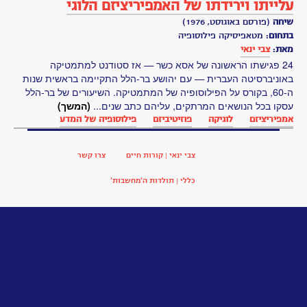
דייוויד
יוּם
הרמב"ם
-
משה
בן
מימון
וולפגנג
פאולי
זיגמונד
פרויד
ז’אן-פול
סארטר
יגאל
תומרקין
יהושע
בר-הלל
יוסף
אגסי‏
ישעיהו