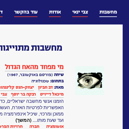
דלג
וכן
מחשבות
צבי ינאי
אודות
עוד בהקשר
ד
מחשבות
מתוייגות
מי מפחד מהאח הגדול
שיחה
(פורסם באוקטובר, 1967)
בתחום:
טכנולוגיה
מאת:
דב חביון
יצחק-הנס קלינגהופ
מיכאל דייויס
רבקה בר יוסף
צבי 
הזמנו אנשי מחשבה ישראליים, כדי 
האפשריות לפרטיות האזרח, העשוי
ממוכן ומרכזי, שיכיל אינפורמציה 
ועד שעת מותו....
(המשך)
אוטומציה
חברה
חרויות הפרט