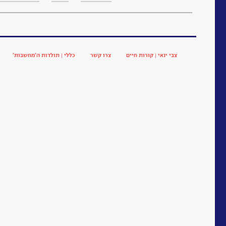
צבי ינאי | קורות חיים
צרו קשר
כללי | תולדות ה’מחשבות’