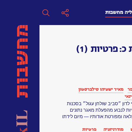
ליה מחשבות
חפש
 כ:
פרטיות
(1)
חפש:
חפש
ר
מאיר ישעיהו סילברסטון
ינאי
לדון ״סביב שולחן עגול״ בסכנות
ות לנבוע מהפעלת מאגר נתונים
מלאה ומפורטת אודותיו — מיום לידתו
מודרניזציה
פרטיות