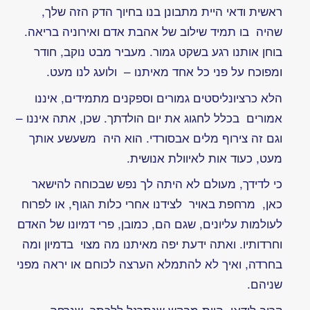
ינאי
-
געגוע
women
on
the
rise
הסיפור
האמתי
נולדתם
מחדש
-
דליה
הוכברג,
מקריאה
נתלי
פיינשטין
סימנים
-
דליה
הוכברג
,
מקריאה