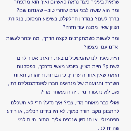
החיים
-
יהודית
רותם
יום
הולדת
לצבי
לו
היית
מביט
אוהביך
כעת
-
אריאנה
מלמד
חמש
שנים
בלי
צבי
-
משעול
ינאי
ליאת