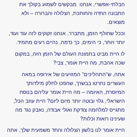
מי
שחשב
עופר
לנגליב
עבודת
ביוגרפיה
גיבור
תרבות
–
צבי
ינאי
שש
שנים
בלי
צבי
ינאי
יום
הולדת
9/6
יום
הולדת
לכל