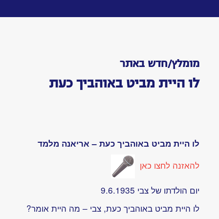
Toggle
navigation
בלעדיו:
אחת
עשר
שנים
בלי
צבי
עשור
למותו
של
צבי
ינאי
תשע
שנים
בלי
צבי