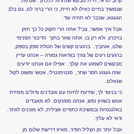
נתלי
פינשטיין
הנרקוד?
דליה
הוכברג,
מקריאה
נתלי
פיינשטין
פרופ'
אבי
לייב
-
אנחנו
לא
לבד
ביקום
שבע
שנים
בלעדיך
-
צבי
ינאי