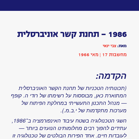
Toggle
navigation
1986
–
תחנת
קשר
אוניברסלית
מאת:
צבי
ינאי
כתבה
|
בתחום
הופיע
בשנת
1966
|
מחשבות