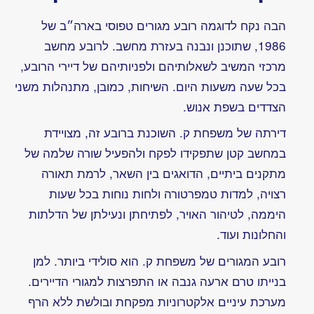
בכתיב
המקורי,
דיוקנו
גם אם
של
לפעמים
תוכניתן
אינם
עיוור
תואמים
לניסוח או
כתיב
עכשווי
פיקוח
ייצור