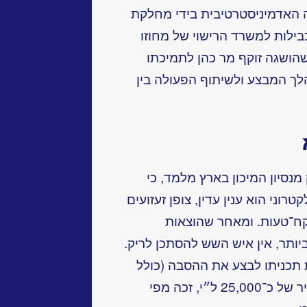
ה האדמיניסטרטיבית בידי מחלקת
ילות למשרד הרישוי של מחוזו
הושגה זוקף מר כהן לתמיכתו
 המבצע ולשיתוף הפעולה בין
נסיון המיכון בארץ מלמד, כי
וני הוא ענין עדין, צופן זעזועים
קח־טעות. ומאחר שהוצאות
תר, אין איש השש להסתכן לריק.
 תכניתו לבצע את ההסבה (כולל
הוצאות מזוג אויר והכשרת סגל) במחיר של כ־25,000 ל״י, זכה מפי