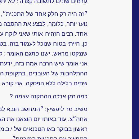
גורמים שונים לתשובה קצרה : לא יתכן
״זה היה רק חלק אחד של התכנית״, 
נועז יותר, כלומר, לבצע את ההסבה מ
אחד. רבים הזהירו אותי שאני לוקח על
כן, הייתי בטוח שנוכל לעמוד בזה. ב
שננקטו מראש. ישנו פתגם האומר : ל
אני אומר שיש הרבה אמת בזה. ידעתי 
ההתלהבות של העובדים. בתקופת הה
שתים בלילה ללא הפסקה. אני קורא 
כמה זמן ארכה ההתקנה עצמה ?
משיב מר ליפשיץ: ״המחשב הובא למ
אחה״צ. עוד באותו יום הוצאנו את הצי
ראשון בבוקר באו הטכנאים של י.ב.מ
המחשב עם התכניות המוכנות״.