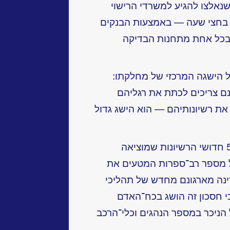
נאלצו להגיע למשרדי הרישוי
זה בחצי שעה — באמצעות הבנקים
 בכל אחת מתחנות הבדיקה
ל הישגה המרכזי של מחלקתו:
נם צריכים לכתת את רגליהם
ת רשיונותיהם — הוא הישג גדול
אם נכפיל את הזמן שנחסך ב־50,000 חדושי הרשיונות שמוציאה
ל מספר רב־ספרות המטעים את
נה מארגונם מחדש של תהליכי
כי חסכון זה הושג בכח־האדם
 הניכר במספר הנהגים וכלי־הרכב