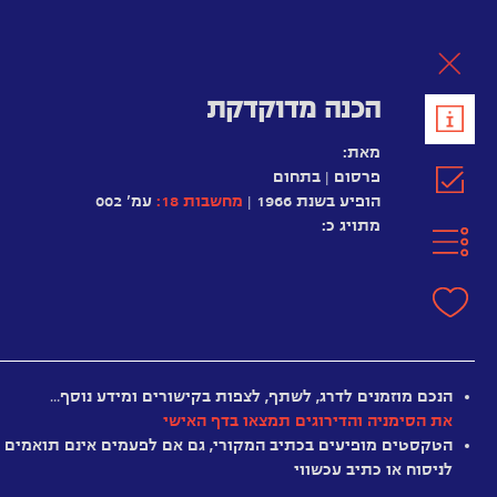
לת
הכנה מדוקדקת
מאת:
פרסום | בתחום
הופיע בשנת 1966 |
מחשבות 18:
עמ' 002
מתויג כ:
הנכם מוזמנים לדרג, לשתף, לצפות בקישורים ומידע נוסף…
ידיעות
את הסימניה והדירוגים תמצאו בדף האישי
מעולם
הטקסטים מופיעים בכתיב המקורי, גם אם לפעמים אינם תואמים
המחשבים
לניסוח או כתיב עכשווי
חדשות
חלש
מיושן
מענין
מרתק
מומלץ
היסטרי