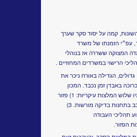
השונות, קמה על יסוד סקר שערך
המכון לפריון העבודה והייצור ב־1962, עפ״י הזמנתו של משרד
ה המצוקה ששררה אז בנוהלי
ליכי הרישוי במשרדים המחוזיים .
 גדולים, הגדילה באורח ניכר את
וכה באבדן זמן נכבד. המכון
לפריון העבודה והייצור קבע במסקנותיו שלוש המלצות עיקריות: 1) פזור
תשלומי האגרות. 2) פזור בדיקות הרכב בתחנות בדיקה מורשות. 3)
וע תהליכי העבודה
ת הפזור.
רה את המלצות הסקר, ובעקבות זאת