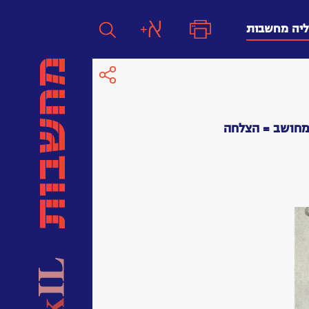
ליה מחשבות
חפש
חפש:
 מחושב = הצלחה
חפש