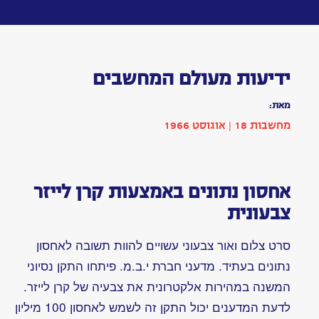
Toggle
navigation
ידיעות
מעולם
המחשבים
מאת:
פרסום
|
בתחום
הופיע
בשנת
1966
|
מחשבות
18:
עמ'
018
מתויג
כ: