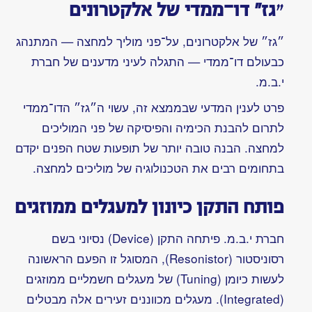
אינם
תואמים
לניסוח או
כתיב
עכשווי
הכנה
מדוקדקת