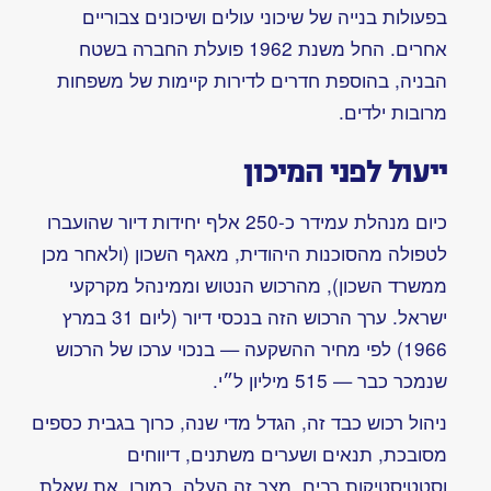
החישובים
החדש
של
חברת
תה”ל
שלב
נוסף
של
קומוניקציה
עם
המכונה