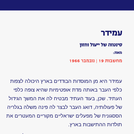
Toggle
navigation
עמידר
מאת:
כתבה
|
בתחום
טכנולוגיה
הופיע
בשנת
1966
|
מחשבות
19:
עמ'
014
מתויג
כ:
אוטומציה
,