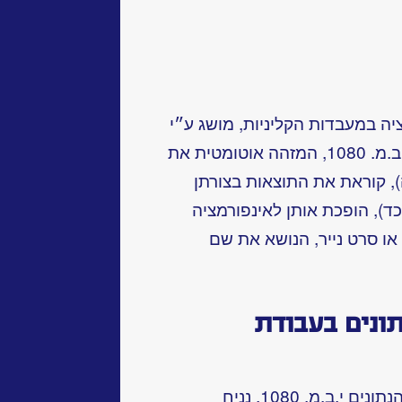
ה במעבדות הקליניות, מושג ע״י
הפעלת מערכת איסוף נתונים מסוג י.ב.מ. 1080, המזהה אוטומטית את
 קוראת את התוצאות בצורתן
ד), הופכת אותן לאינפורמציה
 או סרט נייר, הנושא את שם
ונים בעבודת
להדגמת פעולתה של מערכת איסוף הנתונים י.ב.מ. 1080, נניח