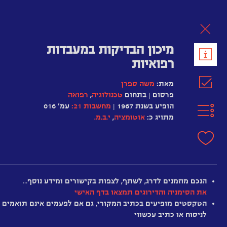
לת
מיכון הבדיקות במעבדות
רפואיות
מאת:
משה ספרן
פרסום | בתחום
טכנולוגיה
,
רפואה
הופיע בשנת 1967 |
מחשבות 21:
עמ' 016
מתויג כ:
אוטומציה
,
י.ב.מ.
הנכם מוזמנים לדרג, לשתף, לצפות בקישורים ומידע נוסף…
את הסימניה והדירוגים תמצאו בדף האישי
ידיעות
הטקסטים מופיעים בכתיב המקורי, גם אם לפעמים אינם תואמים
מעולם
לניסוח או כתיב עכשווי
המחשבים