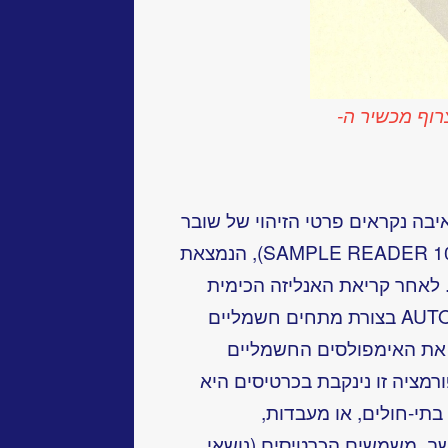
סוף נתונים י.ב.מ. 1080 בצרוף מכשיר ה-
ה נקראים פרטי הזיהוי של שובר
הכרטיס ע״י ״קוראת הדגימות״ (1084 SAMPLE READER), הנמצאת
לאחר קריאת האנליזה הכימית
מתקבלת התוצאה מה-AUTO-ANALIZER בצורת מתחים חשמליים
 את האימפולסים החשמליים
רמציה זו נינקבת בכרטיסים היא
תי-חולים, או מעבדות,
ב, משמשים הכרטיסים (נושאי