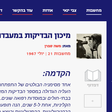
דלג
וכן
מחשבות
צבי ינאי
אודות
עוד בהקשר
ד
מיכון הבדיקות במעבדו
מאת:
משה ספרן
מחשבות 21 | יולי 1967
הקדמה:
אחד מסימניה הבולטים של התפתחות 
העליה הגדולה במספר הבדיקות המע
בבתי-חולים ובמוסדות רפואה שונים
+
]
[
הקליניות, אחת ל-5 שנים
הבקטריולוגיות, ההמטולוגיות וכיוצא 