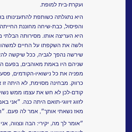
ועקרת-בית למופת.
היא נתגלתה כשותפת להתענינותו בספ
והפיסול, כבת-שיחה מחוננת החייתה א
היא העריצה אותו. מסירותה הבלתי מ
ולשה את השקפתו על החיים למשהו פ
שירשה נהפך לגביה, ככל שיקשה להאמ
שניהם היו באמת מאוהבים, בפעם ה
מפניה את כל נישואיו-הקודמים, פסע 
כרווק. מבחינה מסוימת, לא היתה זו
קודם-לכן לא חש את עצמו ממש נשו
לזווג זיווגי-תואם היתה כנה. ״אני ב
מאז נשאתי
אותך״, אמר לה פעם. ״ה
״אומר לך מה, יקירי: הבה ונצווה, אני