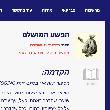
דלג
וכן
מחשבות
צבי ינאי
אודות
עוד בהקשר
ד
הפשע המושלם
מאת:
ריצ’ארד ט. סאנדברג
מחשבות 22 | אוקטובר 1967
הקדמה:
הספור ראה אור בכתב-העת DATA PROCESSING
מציאת אליס באמצעות מחשב היתה א
שיער, שהדבר באמת יפעל, אך עתה הי
על כל ציפיותיו. כמובן: ככל שהדבר נ