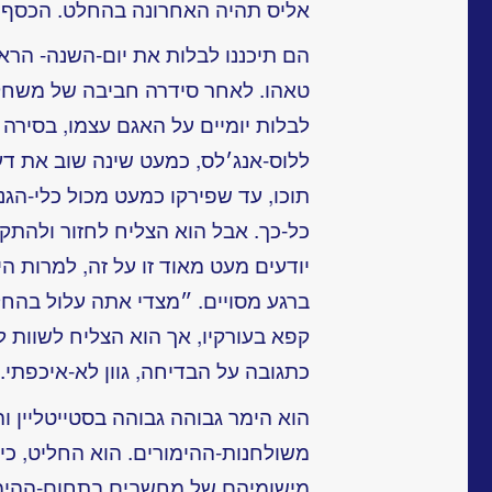
אליס תהיה האחרונה בהחלט. הכסף, 
הם תיכננו לבלות את יום-השנה- הרא
טאהו. לאחר סידרה חביבה של משחקי-
לבלות יומיים על האגם עצמו, בסירה 
ללוס-אנג׳לס, כמעט שינה שוב את דע
תוכו, עד שפירקו כמעט מכול כלי-הגנ
כל-כך. אבל הוא הצליח לחזור ולהתקש
יודעים מעט מאוד זו על זה, למרות ה
ברגע מסויים. ״מצדי אתה עלול בהחלט
קפא בעורקיו, אך הוא הצליח לשוות 
כתגובה על הבדיחה, גוון לא-איכפתי.
הוא הימר גבוהה גבוהה בסטייטליין וה
משולחנות-ההימורים. הוא החליט, כי
מישומיהם של מחשבים בתחום-ההימור,