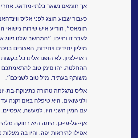
אך תומאס נשאר בלתי-מודאג. אחרי ה
כעבור שבוע הוצג לפני אליס ווינדהאם
תומאס״, הודיע איש שירות-נישואי-ה
לעבר זו וחייכו. ״המחשב שלנו זיוו
מיליון יחידים ויחידות, האצורים בזיכ
ראוי-לציון. לא הופנו אלינו כל בקשו
ההחלטה. זהו סימן טוב להתאמתכם ה
משותף בעתיד. מזל טוב לשניכם״.
אליס נתגלתה טהורה כתינוקת-בת-יו
ולנישואים. היא טיפלה באם זקנה עד 
עם המין השני היו, למעשה, אפסיים.
אף-על-פי-כן, היתה היא רחוקה מלה
אפילו להיראות יפה. והיו בה מעלות 