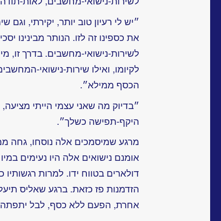
לשירות-נישואי-מחשבים, לאות-תודה 
״יש לי רעיון טוב יותר, יקירתי, וגם ש
את כספינו זה לזו. הנותר מבינינו יס
לשירות-נישואי-מחשבים. בדרך זו, מי 
לקיומו, ואילו שירות-נישואי-המחשבי
הכסף ממילא״.
״בדיוק מה שאני עצמי הייתי מציעה, י
היקף-תפישה כשלך״.
מרגע שמיסמכים אלה נוסחו, גחה ממ
אומנם נישואים אלה היו נעימים במיו
דולארים בטווח ידו. למרות רגשותיו 
הזדמנות פז כזאת. ברגע שאליס תיע
אחרת, הפעם ללא כסף, לבל יתפתה 