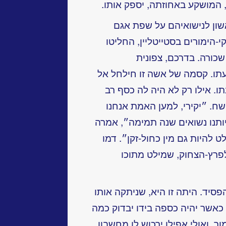
המושקע באחוזתה, יספק אותו.
שון לנישואיהם על שפת אגם
הימורים בסטייטליין, החליטו
שכורה. בדרכם, צפונית
תו. קסמה של אשה זו חילחל אל
תו. אילו רק לא היה לה כסף רב
ח. ״יקירי, למען האמת אנחנו
יותנו נשואים שנה תמימה״, אמרה
 להיות גם מין כחול-זקן״. דמו
לפרץ-הצחוק, שמילט מתוכו
פסיד. היתה זו היא, שניתקה אותו
 כאשר יהיה כספה בידו יבדוק כמה
 ואולי אפילו ירכוש לו מחשבון