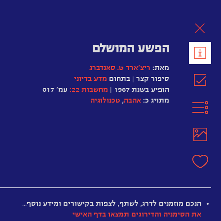
לת
הפשע המושלם
מאת:
ריצ’ארד ט. סאנדברג
סיפור קצר | בתחום
מדע בדיוני
הופיע בשנת 1967 |
מחשבות 22:
עמ' 017
מתויג כ:
אהבה
,
טכנולוגיה
חולשת
הברזל
הנכם מוזמנים לדרג, לשתף, לצפות בקישורים ומידע נוסף…
את הסימניה והדירוגים תמצאו בדף האישי
חלש
מיושן
מענין
מרתק
מומלץ
היסטרי