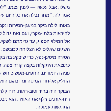
משלו. אבל עכשיו — לענין עצמו. ״לג
אמר לה. ״מחר נבלה את כל היום על 
באותו לילה ביקר במעגן-הסירות ונקב
להיראות בלתי-מקרי, ועם זאת גדול 
אל המילוי הספיג, עד גרימתם לשקי
השגים שאליס לא הצליחה לכובשם. ה
הסירה מיטען-נפץ, כדי שיבקע בה בק
כתוצאת היתקלות בקצה קורה צפה. כש
פניה החמודים, החפים-מפשע, חש ש
החליק אל-תוך המיטה ונרדם גם הוא 
הבוקר היה בהיר וטוב-ראות. רוח קלה
ריח-אורנים זילף את האוויר. הוא ניבט
התרגשות עמוקה.