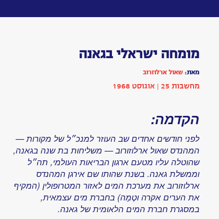
Toggle
navigation
מומחה
ישראלי
בגאנה
מאת:
שאול
ארלוזרוב
כתבה
|
בתחום
הנדסה
,
מדעי
חברה
הופיע
בשנת
1968
|
מחשבות