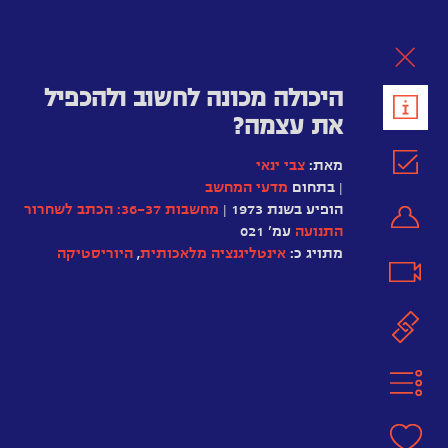
לת
היכולה מכונה לחשוב ולהכפיל
את עצמה?
מאת:
צבי ינאי
| בתחום
מדעי המחשב
הופיע בשנת 1973 |
מחשבות 36-37: הכתב לשחרור
התנועה
עמ' 021
מתויג כ:
אינטליגנציה מלאכותית
,
היוריסטיקה
אלן
RepRap
טיורינג
–
ג’ון
האם
פון
הסכיזופרניה
מדפסת
נוימן
כבדידות
תלת