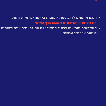
אנושית
מימדית
שמסוגלת
חלש
מיושן
מענין
מרתק
מומלץ
היסטרי
להדפיס
הנכם מוזמנים לדרג, לשתף, לצפות בקישורים ומידע נוסף…
את
את הסימניה והדירוגים תמצאו בדף האישי
היש
עצמה
הטקסטים מופיעים בכתיב המקורי, גם אם לפעמים אינם תואמים
משמעות
תשנה
לניסוח או כתיב עכשווי
להסטוריה?
את
העולם?
מסתרי
המצב
המוצק
הכתב