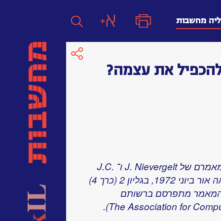
ליה מחשבות
להכפיל את עצמה?
חפש
חפש:
חפש
המאמר המתפרסם כאן עובד על פי מאמרם של J. Nievergelt ו־ J.C.
Farrar מאוניברסיטת אילינוי, אשר ראה אור ביוני 1972, בגליון 2 (כרך 4)
ACM — Computing Survey. המאמר מתפרסם ברשותם