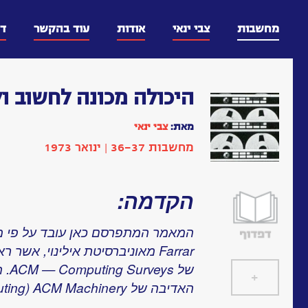
דלג
וכן
מחשבות
צבי ינאי
אודות
עוד בהקשר
ד
היכולה מכונה לחשוב ו
מאת:
צבי ינאי
מחשבות 36-37 | ינואר 1973
הקדמה:
של s
+
]
[
האדיבה של The Association for Computing) ACM Machinery).