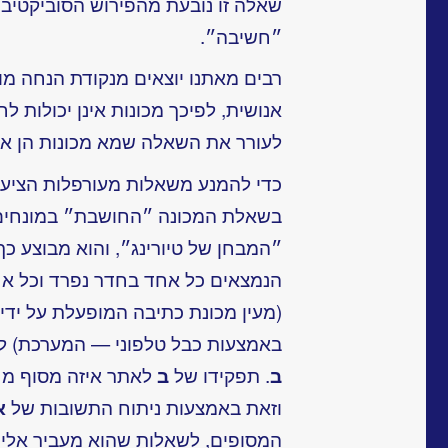
שאלה זו נובעת מהפירוש הסוביקטיבי
״חשיבה״.
רבים מאתנו יוצאים מנקודת הנחה מ
אנושית, לפיכך מכונות אינן יכולות ל
לעורר את השאלה שמא מכונות הן אנ
כדי להמנע משאלות מעורפלות הציע ט
בשאלת המכונה ״החושבת״ במונחים טכ
״המבחן של טיורינג״, והוא מבוצע כ
הנמצאים כל אחד בחדר נפרד וכל א
(מעין מכונת כתיבה המופעלת על ידי
באמצעות כבל טלפוני — המערכת) לח
ב
. תפקידו של
ב
לאתר איזה מסוף מח
וזאת באמצעות ניתוח התשובות של
א
המסופים, לשאלות שהוא מעביר אל