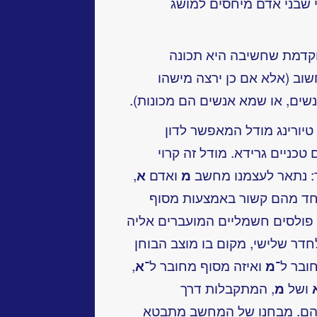
 שבני אדם מיחסים למושג
וקדמת שחשיבה היא תכונה
חשוב (אלא אם כן ירצה מישהו
שים, או שמא אנשים הם מכונות).
יורינג מודל המאפשר לדון
ניים גרידא. מודל זה קרוי
ך: נתאר לעצמנו מחשב
מ
ואדם
א
,
חד מהם קשור באמצעות מסוף
 פולסים חשמליים המועברים אליה
דר שלישי, מקום בו מוצב הבוחן
ובר ל־
מ
ואיזה מסוף מחובר ל־
א
,
ושל
מ
, המתקבלות דרך
יהם. מבחנו של המחשב מתבטא