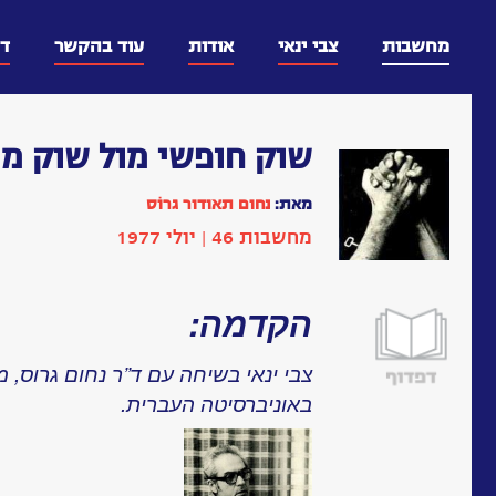
דלג
וכן
מחשבות
צבי ינאי
אודות
עוד בהקשר
ד
שוק חופשי מול שוק מו
מאת:
נחום תאודור גְרוֹס
מחשבות 46 | יולי 1977
הקדמה:
צבי ינאי בשיחה עם ד”ר נחום גרוס, 
באוניברסיטה העברית.