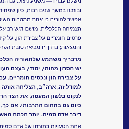
משלם עבורו — משמע ניצול. גם הנפט
ובוזבזו במשך שנים רבות, כיון שמחיר
אפשר להוכיח כי אחת ממטרות השיט
הצמיחה הכלכלית. מושם דגש רב על 
פרסים חומריים על צבירת הון, על קיד
והמצאות; בדרך זו מביאה טובת הפרט
מדבריך משתמע שלתאוריה הכלכל
יש חסרון מהותי, יסודי, בעצם הע
על צבירת הון ונכסים חומריים. עם
למודל זה, ארה״ב, הצליחה אותה ״
לנקוט בלשון המעטה, את הצד הרוח
כיום גם בתחום התרבותי. אם כך, א
דיבר אדם סמית, יותר חכמה מאשר 
אחת הטעויות בתורתו של אדם סמית 