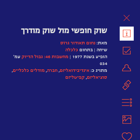
לת
שוק חופשי מול שוק מודרך
מאת:
נחום תאודור גְרוֹס
שיחה | בתחום
כלכלה
הופיע בשנת 1977 |
מחשבות 46: גבול הדיוק
עמ'
034
מתויג כ:
אינדיבידואליזם
,
חברה
,
מודלים כלכליים
,
סוציאליזם
,
קפיטליזם
ג’ון
עוד
מיינרד
על
קיינס
הספר
מילטון
מאבק,
“עושר
פרידמן
כשלון
האומות”