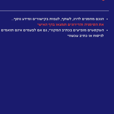
ומות
מאת
אדם
חלש
מיושן
מענין
מרתק
מומלץ
היסטרי
סמית’
הנכם מוזמנים לדרג, לשתף, לצפות בקישורים ומידע נוסף…
גבול
את הסימניה והדירוגים תמצאו בדף האישי
הדיוק
הטקסטים מופיעים בכתיב המקורי, גם אם לפעמים אינם תואמים
לניסוח או כתיב עכשווי
אינטרמצו
עם
נולה
צ’ילטון
קול
מתוך
האפר