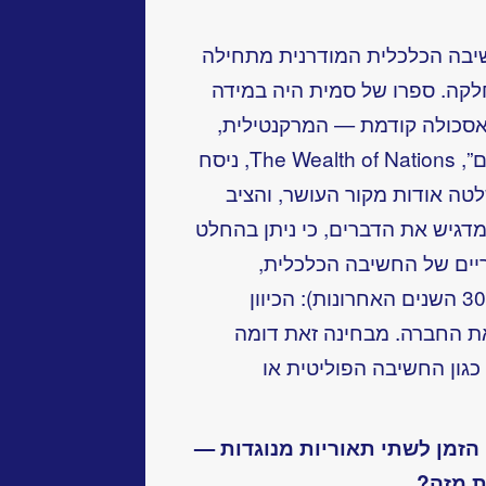
יבה הכלכלית המודרנית מתחילה
לקה. ספרו של סמית היה במידה
אסכולה קודמת — המרקנטילית,
מהמאות ה-16 וה-17. ב״עושר העמים”, The Wealth of Nations, ניסח
טה אודות מקור העושר, והציב
 מדגיש את הדברים, כי ניתן בהחלט
ריים של החשיבה הכלכלית,
השולטים בתקופה המודרנית (300-250 השנים האחרונות): הכיוון
ת החברה. מבחינה זאת דומה
גון החשיבה הפוליטית או
הזמן לשתי תאוריות מנוגדות —
ת מזה?