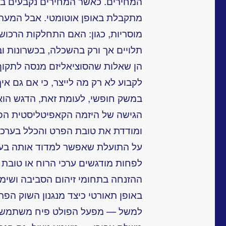
המחירים. כאשר המחירים נקבעים ב
מתקבלת באופן אוטומטי. אבל המערכ
מוסריות, כגון: האם התחלקות הרכוש
תלויים אך ורק בהשכלה, בכשרונות ובי
הן שאלות שהסוציאליזם מנסה לתקוף 
לקבוע לא רק מה לייצר, כי אם גם אי
במשק חופשי, לעומת זאת, הדגש הוא 
הגישה של היזמה הקאפיטליסטית הפ
ומודדת את טובת הפרט והכלל בערכי
על התועלת שאפשר למדוד אותה בעז
לפחות מודגשים ערכי הרוח או טובת
ההזנחה בתחומי זיהום הסביבה ושימור
באופן תאורטי כיצד מנגנון השוק הפר
למשל — מפעל הפולט פיח משתמש בא