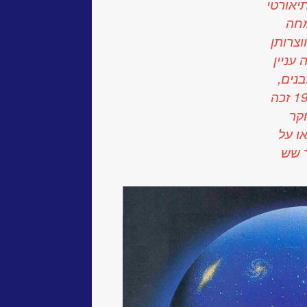
תיאורטי
מחה
וצרותן
עניין
נים,
כוכבי ניטרונים וחורים שחורים. ב-1983 זכה
קר
’קנאו על
ר שש