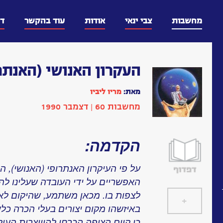
דלג
וכן
מחשבות
צבי ינאי
אודות
עוד בהקשר
ד
העקרון האנושי (האנתר
מאת:
מריו ליביו
מחשבות 60 | דצמבר 1990
הקדמה:
על פי העיקרון האנתרופי (האנושי), ה
האפשריים על ידי העובדה שעלינו להי
לצפות בו. מכאן משתמע, שהיקום לא ה
+
]
[
באיזשהו מקום יצורים בעלי הכרה כלש
כי קיום הצופה הכרחי להיווצרות הע