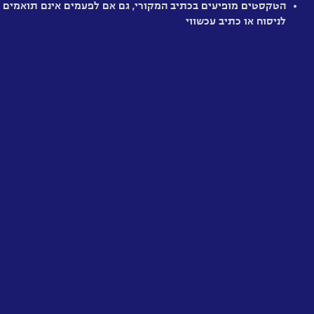
הטקסטים מופיעים בכתיב המקורי, גם אם לפעמים אינם תואמים
בין
לניסוח או כתיב עכשווי
יקומים
חלש
מיושן
מענין
מרתק
מומלץ
היסטרי
הזמן,
הסדר
והיקום
מחשבות
על
היקום