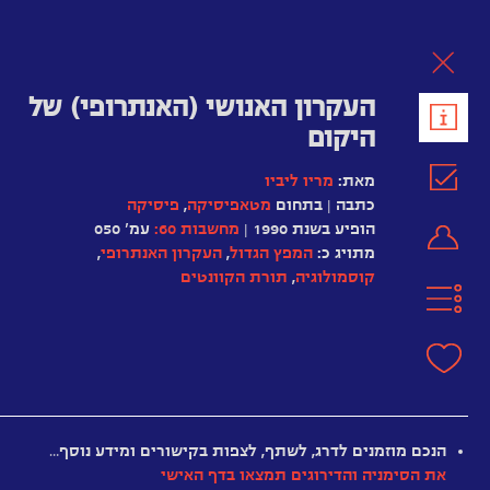
לת
העקרון האנושי (האנתרופי) של
היקום
מאת:
מריו ליביו
כתבה | בתחום
מטאפיסיקה
,
פיסיקה
הופיע בשנת 1990 |
מחשבות 60:
עמ' 050
מתויג כ:
המפץ הגדול
,
העקרון האנתרופי
,
קוסמולוגיה
,
תורת הקוונטים
ברנדון
קרטר
פאול
דיראק
הנכם מוזמנים לדרג, לשתף, לצפות בקישורים ומידע נוסף…
מחילות
את הסימניה והדירוגים תמצאו בדף האישי
תולעים