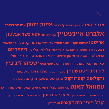
לת
אייזק ניוטון
אדווין האבל
אינגמר ברגמן
איוון פטרוביץ' פבלוב
אלברט איינשטיין
אפלטון
אסא כשר
אלן טיורינג
אריסטו
ארתור קסטלר
ברטראנד
ארנסט הקל
ארתור סטנלי אדינגטון
דייוויד יוּם
גלילאו גליליי
ראסל
ג'ורג' גאמוב
גֵ'יימְס קְלַרְק מַקְסְוֶול
זיגמונד פרויד
הרמב"ם - משה בן מימון
ז’אן-פול
וולפגנג פאולי
ישעיהו ליבוביץ
סארטר
יגאל תומרקין
יהושע בר-הלל
יוסף אגסי‏
לודוויג ויטגנשטיין
נורברט וינר
נועם חומסקי
נילס בוהר
ניקולאוס קופרניקוס
סוקרטס
סטיבן הוקינג
עמוס עוז
עמנואל קאנט
פבלו רואיס אי פיקאסו
פיט מונדריאן
פאול דיראק
צ'ארלס דרווין
פרנסיס בייקון
קורט גאדל
קליפורד גירץ
פרדריק סקינר
קרל פופר
רנה דקארט
תומס קון