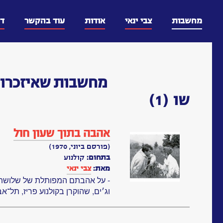
דלג
וכן
מחשבות
צבי ינאי
אודות
עוד בהקשר
ד
מחשבות
שאיזכרו 
שו
(1)
אהבה בתוך שעון חול
(פורסם ביוני, 1970)
בתחום:
קולנוע
מאת:
צבי ינאי
- על אהבתם המפותלת של שלושת גב
וג׳ים, שהוקרן בקולנוע פריז, תל־אבי