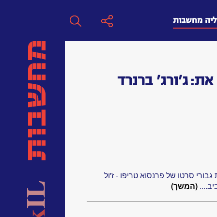
ליה מחשבות
חפש
את:
ג'ורג' ברנרד
חפש:
חפש
ורי סרטו של פרנסוא טריפו - ז'ול
ב....
(המשך)