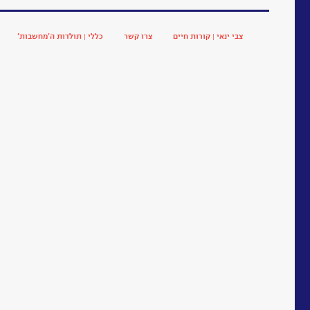
צבי ינאי | קורות חיים
צרו קשר
כללי | תולדות ה’מחשבות’