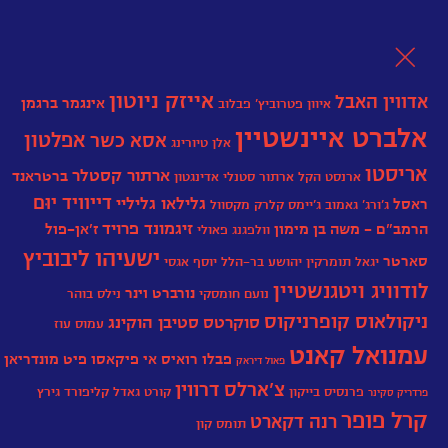
לת
אייזק ניוטון
אדווין האבל
אינגמר ברגמן
איוון פטרוביץ' פבלוב
אלברט איינשטיין
אפלטון
אסא כשר
אלן טיורינג
אריסטו
ארתור קסטלר
ברטראנד
ארנסט הקל
ארתור סטנלי אדינגטון
דייוויד יוּם
גלילאו גליליי
ראסל
ג'ורג' גאמוב
גֵ'יימְס קְלַרְק מַקְסְוֶול
זיגמונד פרויד
הרמב"ם - משה בן מימון
ז’אן-פול
וולפגנג פאולי
ישעיהו ליבוביץ
סארטר
יגאל תומרקין
יהושע בר-הלל
יוסף אגסי‏
לודוויג ויטגנשטיין
נורברט וינר
נועם חומסקי
נילס בוהר
ניקולאוס קופרניקוס
סוקרטס
סטיבן הוקינג
עמוס עוז
עמנואל קאנט
פבלו רואיס אי פיקאסו
פיט מונדריאן
פאול דיראק
צ'ארלס דרווין
פרנסיס בייקון
קורט גאדל
קליפורד גירץ
פרדריק סקינר
קרל פופר
רנה דקארט
תומס קון