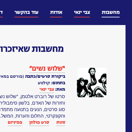
דלג
וכן
מחשבות
צבי ינאי
אודות
עוד בהקשר
ד
מחשבות
שאיזכרו 
“שלוש נשים”
ביקורת סרטים/כתבה
(פורסם במאי, 1978
בתחום:
קולנוע
מאת:
צבי ינאי
סרטו של רוברט אלטמן, "שלוש נשים
וחזרות של האדם, בלשון סימבולית
סוג סרטים, הנעים בתנועה מתמדת 
והקונקרטי, החלום והערות, המשל..
זהות
סרט פולחן
פמיניזם