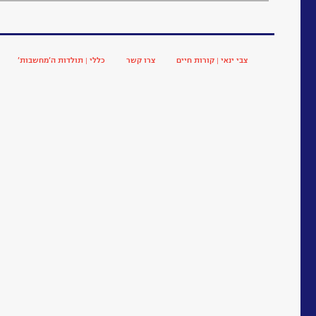
צבי ינאי | קורות חיים
צרו קשר
כללי | תולדות ה’מחשבות’