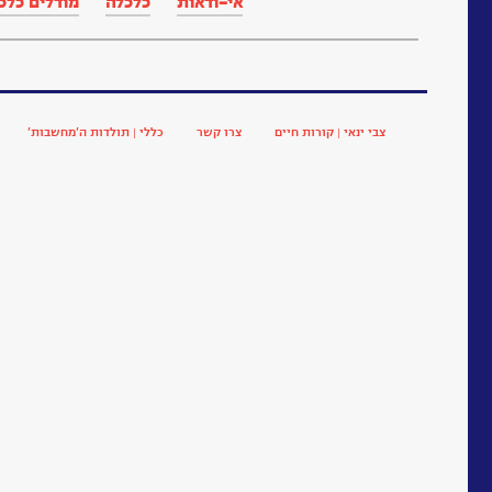
אי-ודאות
כלכלה
מודלים כלכ
צבי ינאי | קורות חיים
צרו קשר
כללי | תולדות ה’מחשבות’