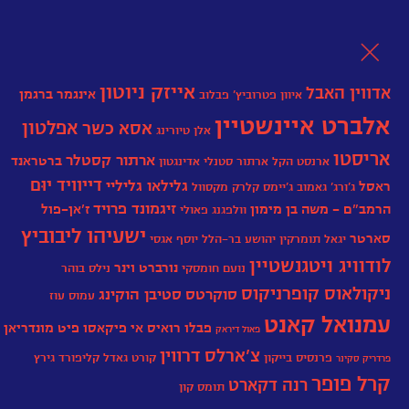
לת
אייזק ניוטון
אדווין האבל
אינגמר ברגמן
איוון פטרוביץ' פבלוב
אלברט איינשטיין
אפלטון
אסא כשר
אלן טיורינג
אריסטו
ארתור קסטלר
ברטראנד
ארנסט הקל
ארתור סטנלי אדינגטון
דייוויד יוּם
גלילאו גליליי
ראסל
ג'ורג' גאמוב
גֵ'יימְס קְלַרְק מַקְסְוֶול
זיגמונד פרויד
הרמב"ם - משה בן מימון
ז’אן-פול
וולפגנג פאולי
ישעיהו ליבוביץ
סארטר
יגאל תומרקין
יהושע בר-הלל
יוסף אגסי‏
לודוויג ויטגנשטיין
נורברט וינר
נועם חומסקי
נילס בוהר
ניקולאוס קופרניקוס
סוקרטס
סטיבן הוקינג
עמוס עוז
עמנואל קאנט
פבלו רואיס אי פיקאסו
פיט מונדריאן
פאול דיראק
צ'ארלס דרווין
פרנסיס בייקון
קורט גאדל
קליפורד גירץ
פרדריק סקינר
קרל פופר
רנה דקארט
תומס קון