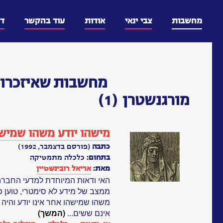
דלג
וכן
מחשבות
צבי ינאי
אודות
עוד בהקשר
ד
מחשבות
שאיזכרו 
מורגנשטרן
(1)
מישהו יודע משהו שמיש
כתבה
(פורסם בדצמבר, 1992)
בתחום:
כלכלה מתמטיקה
מאת:
אריאל רובינשטיין
האי ודאות המיוחדת למדעי החברה
ממצב של מידע לא סימטרי, טוען פר
משהו שמישהו אחר אינו יודע והיה 
אינם ששים...
(המשך)