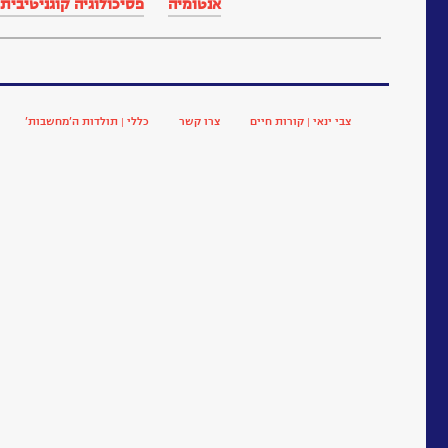
אנטומיה
פסיכולוגיה קוגניטיבית
צבי ינאי | קורות חיים
צרו קשר
כללי | תולדות ה’מחשבות’