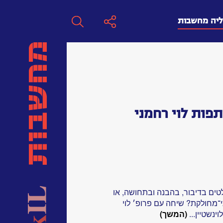
ליה מחשבות
חפש
חפש:
פות לוי רחמני
חפש
ים בדיבור, בהבנה ובתחושה, או
־מחולקת? שיחה עם פרופ׳ לוי
ינשטיין...
(המשך)