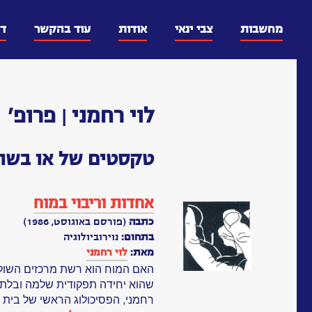
דלג
וכן
מחשבות
צבי ינאי
אודות
עוד בהקשר
ד
לוי רחמני | פרופ'
טקסטים של או בשות
אחדות וריבוי במוח
כתבה
(פורסם באוגוסט, 1986)
בתחום:
נוירוביולוגיה
מאת:
לוי רחמני
האם המוח הוא רשת מרכזים השולט
שהוא יחידה תפקודית שלמה ובלתי
רחמני, הפסיכולוג הראשי של בית לו