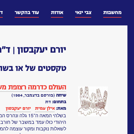
דלג
וכן
מחשבות
צבי ינאי
אודות
עוד בהקשר
ד
יורם יעקבסון | ד"ר
טקסטים של או בשות
העולם כדרמה רצופת מש
שיחה
(פורסם בדצמבר, 1984)
בתחום:
דת
מאת:
אילן עמית
יורם יעקבסון
בשלהי המאה ה־15 גל
היהודי כולו עמד במשבר של חורבן 
לשאלות נוקבות ומקור עוצמה להמש