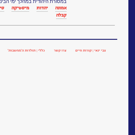
במסורת היהודית במהלך ימי הביניי
אמונה
יהדות
מיסטיקה
סי
קבלה
צבי ינאי | קורות חיים
צרו קשר
כללי | תולדות ה’מחשבות’