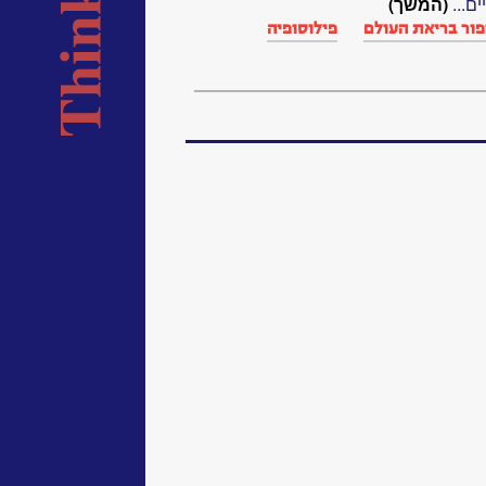
ם...
(המשך)
פור בריאת העולם
פילוסופיה