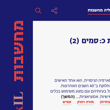
ליה מחשבות
חפש
 כ:
סמים
(2)
חפש:
חפש
תארפיה הניסויית, הוא אחד האישים
היותר מקוריים, אך גם השנויים במחלוקת ב־40 השנים האחרונות.
ל בעיותיהם וגם נמנע משימוש בכלים
ישיות, אסוציאציות,...
(המשך)
ותית)
מזרח רחוק
סמים