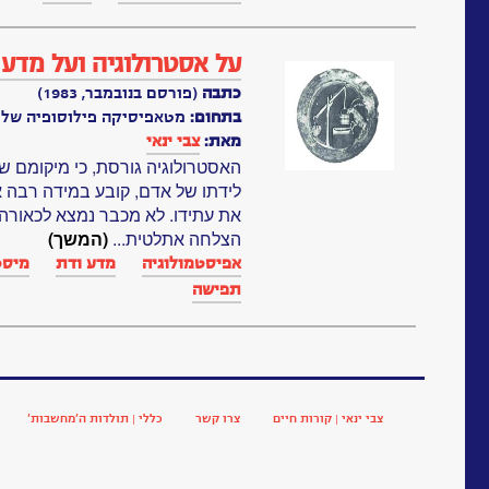
על אסטרולוגיה ועל מדע 
כתבה
(פורסם בנובמבר, 1983)
בתחום:
מטאפיסיקה פילוסופיה של
מאת:
צבי ינאי
האסטרולוגיה גורסת, כי מיקומם ש
לידתו של אדם, קובע במידה רבה את
את עתידו. לא מכבר נמצא לכאור
הצלחה אתלטית...
(המשך)
אפיסטמולוגיה
מדע ודת
מיסט
תפישה
צבי ינאי | קורות חיים
צרו קשר
כללי | תולדות ה’מחשבות’