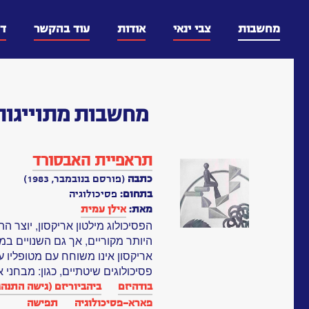
דלג
וכן
מחשבות
צבי ינאי
אודות
עוד בהקשר
ד
מחשבות
מתוייגות
תראפיית האבסורד
כתבה
(פורסם בנובמבר, 1983)
בתחום:
פסיכולוגיה
מאת:
אילן עמית
הפסיכולוג מילטון אריקסון, יוצר ה
אריקסון אינו משוחח עם מטופליו ע
פסיכולוגים שיטתיים, כגון: מבחני א
בודהיזם
ביהביוריזם (גישה התנהג
פארא-פסיכולוגיה
תפישה