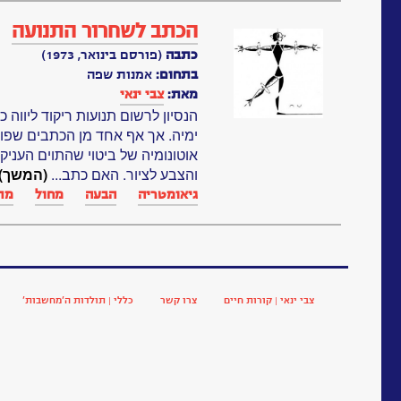
הכתב לשחרור התנועה
כתבה
(פורסם בינואר, 1973)
בתחום:
אמנות שפה
מאת:
צבי ינאי
הנסיון לרשום תנועות ריקוד ליוו
ימיה. אך אף אחד מן הכתבים שפות
אוטונומיה של ביטוי שהתוים העניק
והצבע לציור. האם כתב...
(המשך)
גיאומטריה
הבעה
מחול
מת
צבי ינאי | קורות חיים
צרו קשר
כללי | תולדות ה’מחשבות’