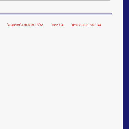
צבי ינאי | קורות חיים
צרו קשר
כללי | תולדות ה’מחשבות’