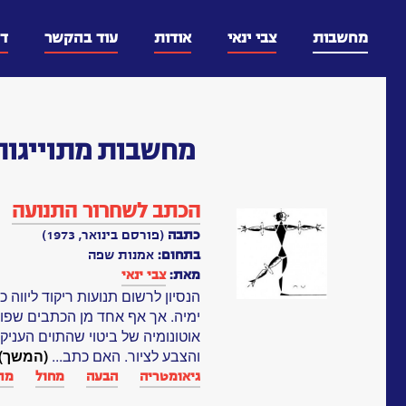
דלג
וכן
מחשבות
צבי ינאי
אודות
עוד בהקשר
ד
מחשבות
מתוייגות
הכתב לשחרור התנועה
כתבה
(פורסם בינואר, 1973)
בתחום:
אמנות שפה
מאת:
צבי ינאי
הנסיון לרשום תנועות ריקוד ליוו
ימיה. אך אף אחד מן הכתבים שפות
אוטונומיה של ביטוי שהתוים העניק
והצבע לציור. האם כתב...
(המשך)
גיאומטריה
הבעה
מחול
מת