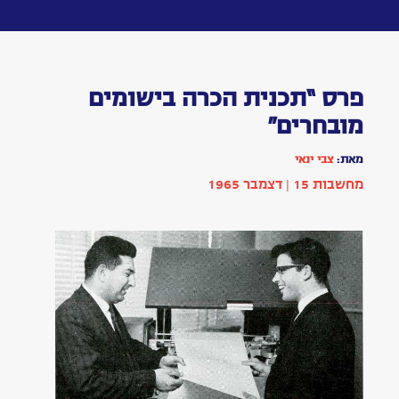
Toggle
navigation
פרס
“תכנית
הכרה
בישומים
מובחרים”
מאת:
צבי
ינאי
|
בתחום
טכנולוגיה
הופיע
בשנת
1965
|
מחשבות