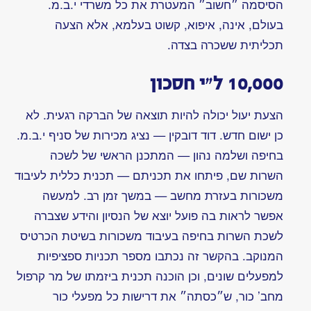
חיל
המומחים
של
י.ב.מ.
המחשב
י.ב.מ.
360/30