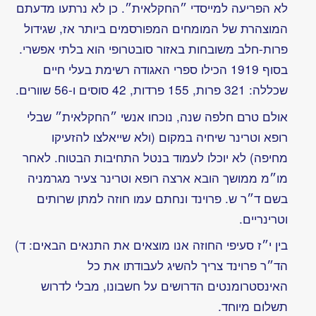
של
חברת
תה”ל
שלב
נוסף
של
קומוניקציה
עם
המכונה