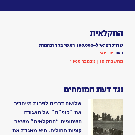
Toggle
navigation
החקלאית
מאת:
צבי
ינאי
כתבה
|
בתחום
טכנולוגיה
הופיע
בשנת
1966
|
מחשבות
19:
עמ'
002
מתויג