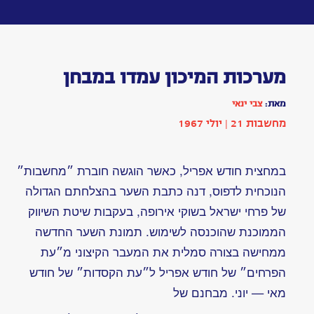
Toggle
navigation
מערכות
המיכון
עמדו
במבחן
מאת:
צבי
ינאי
כתבה
|
בתחום
טכנולוגיה
הופיע
בשנת
1967
|
מחשבות
21: