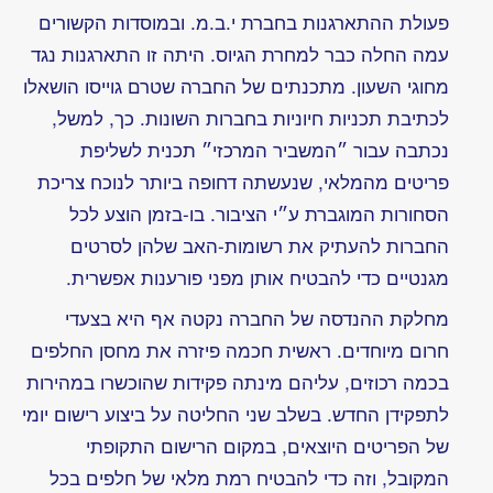
של
“המשביר
המרכזי”
נוער
ישראלי
לכנסים
בינלאומיים
של
נוער
שוחר
מדע
ייצור
תרופות
ושיווקן
בעזרת
מערכת
קונבנציונלית