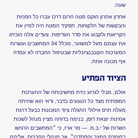
על
המוות