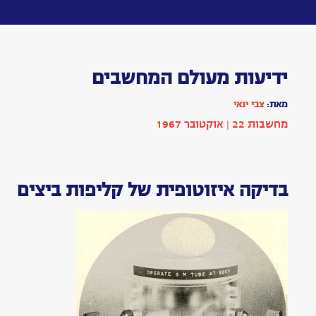
Toggle
navigation
ידיעות
מעולם
המחשבים
מאת:
צבי
ינאי
כתבה
|
בתחום
טכנולוגיה
הופיע
בשנת
1967
|
מחשבות
22:
עמ'