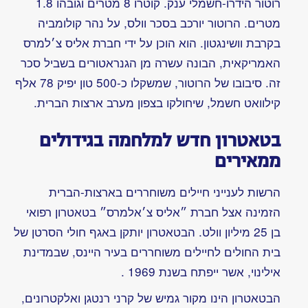
לפרט
או
מוות
למין?
הפשע
המושלם