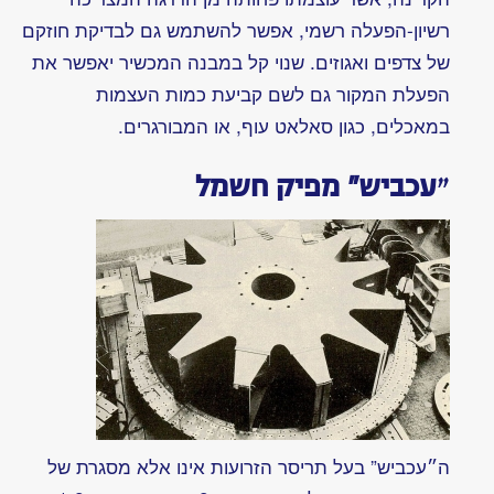
מהאח
הגדול
אלמוות