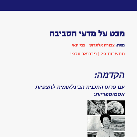
Toggle
navigation
מבט
על
מדעי
הסביבה
מאת:
צפורה
אלתרמן
צבי
ינאי
כתבה
|
בתחום
טכנולוגיה
הופיע
בשנת
1970
|