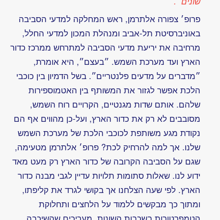
תמצאו
תורת
בדף
המשחקים
האישי
משחק?
הטקסטים
מופיעים
בכתיב
המקורי,
גם אם
לפעמים
אינם
פתח
תואמים
ליקום
לניסוח או
כתיב
עכשווי
על
מה
הבושה
ב”בושה”?