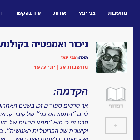
דלג
וכן
מחשבות
צבי ינאי
אודות
עוד בהקשר
ד
ניכור ואמפטיה בקולנוע
מאת:
צבי ינאי
מחשבות 38 | יוני 1973
הקדמה:
אך סרטים ספורים זכו בשנים האחרונ
להם ״התפוז המיכני״ של קובריק. א
סרט זה כי הוא ״מפגן מבעית של מע
+
]
[
וקיצונית של הברוטליות האנושית״. ב
ואף מעוררת לעתים שאט נפש… חזון 