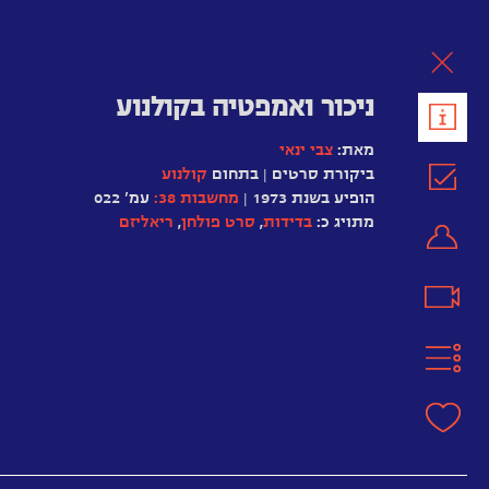
לת
ניכור ואמפטיה בקולנוע
מאת:
צבי ינאי
ביקורת סרטים | בתחום
קולנוע
הופיע בשנת 1973 |
מחשבות 38:
עמ' 022
מתויג כ:
בדידות
,
סרט פולחן
,
ריאליזם
ג’ון
קסאווטס
סטנלי
קובריק
שנת
2430
–
האיזון
חלש
מיושן
מענין
מרתק
מומלץ
היסטרי