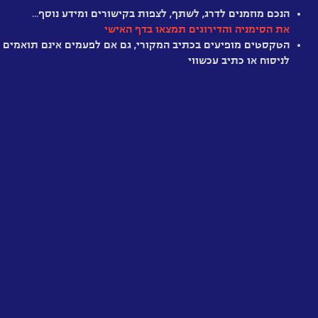
המושלם
הנכם מוזמנים לדרג, לשתף, לצפות בקישורים ומידע נוסף…
את הסימניה והדירוגים תמצאו בדף האישי
הטקסטים מופיעים בכתיב המקורי, גם אם לפעמים אינם תואמים
לניסוח או כתיב עכשווי
ארעיותה
של
הידיעה
מזרח
מול
מערב