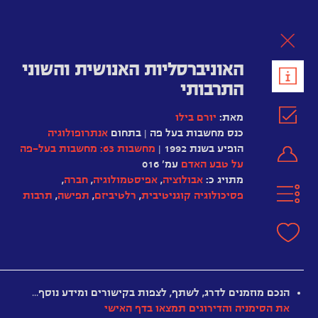
לת
האוניברסליות האנושית והשוני
התרבותי
מאת:
יורם בילו
כנס מחשבות בעל פה | בתחום
אנתרופולוגיה
הופיע בשנת 1992 |
מחשבות 63: מחשבות בעל-פה
על טבע האדם
עמ' 016
מתויג כ:
אבולוציה
,
אפיסטמולוגיה
,
חברה
,
פסיכולוגיה קוגניטיבית
,
רלטיביזם
,
תפישה
,
תרבות
מרגרט
מיד
קליפורד
הנכם מוזמנים לדרג, לשתף, לצפות בקישורים ומידע נוסף…
גירץ
את הסימניה והדירוגים תמצאו בדף האישי
האדם