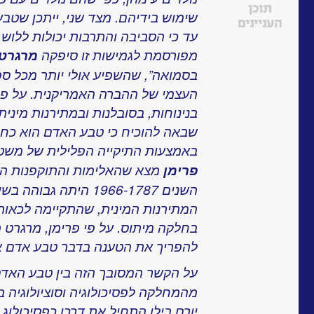
תוכן
שימוש בידיהם. מצד שני, ייתכן שטב
העניינים
עד כי הסביבה והתרבות יכולות ללוש א
מפורסמת לגמישות זו סיפקה
מרגרט 
בסמואה”, שהשפיע אולי יותר מכל ספר
העצמי של ההברה האמריקנית. על פי 
בנינוחות, בסובלנות ובמתירנות מינית 
באמצעות התיקייה הפלילית של משט
פרימן
מצא שהאלימות והתוקפנות המי
השנים 1966-1787 היתה 
המתירנות המינית, שהתקיימה לכאור
בחלקה מיתוס. על פי פרימן, מרגרט 
להפריך את הטענה בדבר טבע אדם או
על הקשר המסובך הזה בין טבע האד
מהמחלקה לפסיכולוגיה וסוציולוגיה ב
יורם בילו התחיל את דרכו כפסיכולוג 