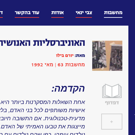
דלג
וכן
מחשבות
צבי ינאי
אודות
עוד בהקשר
ד
האוניברסליות האנושית
מאת:
יורם בילו
מחשבות 63 | מאי 1992
הקדמה:
אחת השאלות המסקרנות ביותר היא אם
אישיות משותפים לכל בני האדם, בלא
מדעית-טכנולוגית. אם התשובה חיובית
+
]
[
מייצגות את טבעו האמיתי של האדם. 
נולדים עימהן, כפי שהם נולדים עם כ