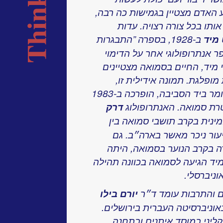
ע האדם מצטיין בגמישות כה רבה,
ותו בכל צורה רצויה. עדות
מיד
ב-1928, בספרה ”התבגרות
 אנתרופולוגי אחר על הדימוי
מיד, החיים בסמואה מצטיינים
מופלגת. תמונה אידילית זו,
שבאה להוכיח כי טבע האדם הוא כחומר ביד הסביבה, הופרכה ב-1983
רת סמואה. האנתרופולוג
דרק
נית בקרב תושבי סמואה בין
גבוהה בשיעור ניכר מאשר בארה״ב. גם
ה בקרב הנוער בסמואה, היתה
מיד הגיעה לסמואה בכוונה תהילה
ניברסלי.
ם והתרבות עומד ד״ר
יורם בילו
אוניברסיטה העברית בירושלים.
קליני במוסד איתנים ובתחנה