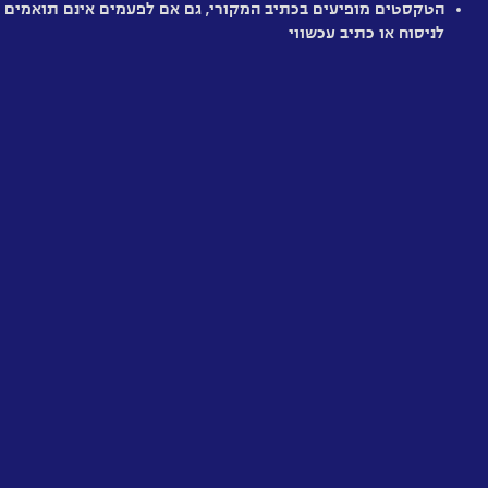
הטקסטים מופיעים בכתיב המקורי, גם אם לפעמים אינם תואמים
הוא
לניסוח או כתיב עכשווי
באמת
יצור
חלש
מיושן
מענין
מרתק
מומלץ
היסטרי
מאד
בודד
טבע
האדם
האידיאלי
אהבת
החירות
והערגה