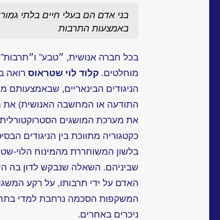
בני אדם הם בעלי חיים בלתי גמור
באמצעות התרבות
בכל חברה אנושית, ״טבע” ו״תרבות” נ
מוחלטים.
קלוד לוי שטראוס
רואה בד
הניגודים הבינאריים, שבאמצעותם מאר
התודעה או המחשבה האנושית) את הע
את מערכת המושגים הסטרוקטורלית,
כקטגוריה מתווכת בין הניגודים הבסיס
בלשון המשוחררת מהמינוח הלוי-שטר
שביניהם. השאלה שנבקש לדון בה היא
האדם על ידי תרבותו, על רקע המשגות
המשקפות הסכמה נרחבת למדי בתחומ
ניכרים באחרים.