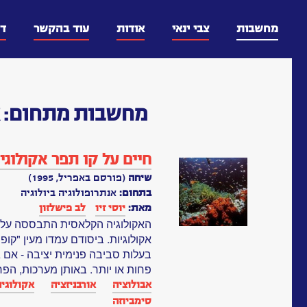
דלג
וכן
מחשבות
צבי ינאי
אודות
עוד בהקשר
ד
מחשבות
מתחום:
א
חיים על קו תפר אקולוגי
שיחה
(פורסם באפריל, 1995)
בתחום:
אנתרופולוגיה ביולוגיה
מאת:
יוסי זיו
לב פישלזון
האקולוגיה הקלאסית התבססה על מו
אקולוגיות. ביסודם עמדו מעין "קופ
בעלות סביבה פנימית יציבה - אם גם
פחות או יותר. באותן מערכות, הפר
אבולוציה
אורבניזציה
אקולוגיה
סימביוזה