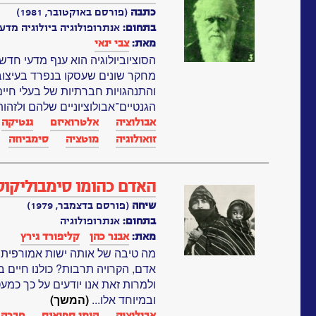
כתבה
(פורסם באוקטובר, 1981)
בתחום:
אנתרופולוגיה ביולוגיה מדעי
מאת:
צבי ינאי
הסוציוביולוגיה הוא ענף מדעי חד
מחקר שונים שעסקו בנפרד בעיצוב
והתנהגויות חברתיות של בעלי חיים
הגנטיים־אבולוציוניים שלהם ולזהו
אבולוציה
אלטרואיזם
גנטיקה‏
זואולוגיה
מוטציה
סימביוזה
האדם כהומו סימבוליקוס
שיחה
(פורסם בדצמבר, 1979)
בתחום:
אנתרופולוגיה
מאת:
אבנר כהן
קליפורד גירץ
מה טיבה של אותה ישות אמורפית ו
אדם, הקרויה תרבות? כולנו חיים
ולמרות זאת אנו יודעים על כך כמעט 
ובמיוחד אלו...
(המשך)
אבולוציה
הומו ספיאנס
חברה