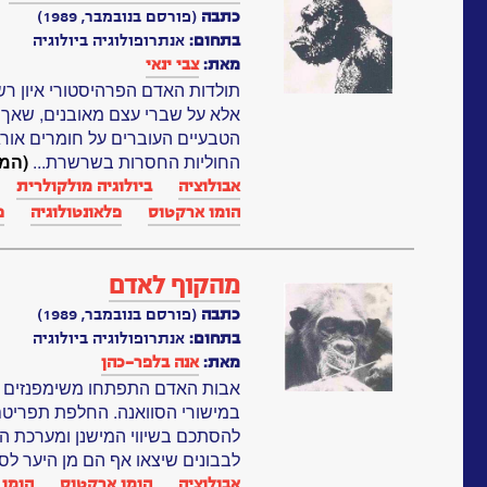
כתבה
(פורסם בנובמבר, 1989)
בתחום:
אנתרופולוגיה ביולוגיה
מאת:
צבי ינאי
תולדות האדם הפרהיסטורי איון רש
אלא על שברי עצם מאובנים, שאך 
הטבעיים העוברים על חומרים אורגנ
החוליות החסרות בשרשרת...
(המ
אבולוציה
ביולוגיה מולקולרית
הומו ארקטוס
פלאונטולוגיה
פ
מהקוף לאדם
כתבה
(פורסם בנובמבר, 1989)
בתחום:
אנתרופולוגיה ביולוגיה
מאת:
אנה בלפר-כהן
אבות האדם התפתחו משימפנזים שנ
במישורי הסוואנה. החלפת תפריטם 
להסתכם בשיווי המישנן ומערכת ה
לבבונים שיצאו אף הם מן היער לסוו
אבולוציה
הומו ארקטוס
הומו 