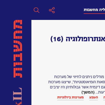
ליה מחשבות
חפש
נתרופולוגיה
(16)
חפש:
חפש
דלים ניתנים לחיזוי של מערכות
סאות הומיאוסטטיות", שייצגו מערכות
 דינמית אשר גבולותיהן היו יציבים
עות...
(המשך)
הטבע
מערכות ביולוגיות‏