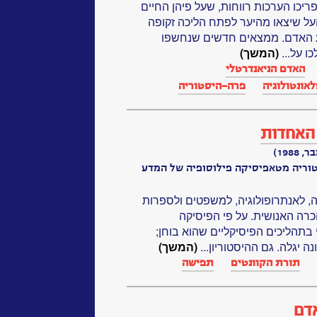
בנים שהתגלו בשנות ה-70 הפריכו הערכות רווחות, שעל פיהן החיים
העל שיצאו מהיער לפתח הליכה זקופה
ע האדם. ממצאים חדשים שנחשפו
כו על...
(המשך)
האדם הניאנדרטלי
אונטולוגיה
פרה-היסטוריה
האחדות
198)
סטוריה מטאפיסיקה פילוסופיה של המדע
, לאנתרופולוגיה, למשפטים ולספרות
רה האנושית. על פי הפיסיקה
בתהליכים הפיסיקליים שהוא בוחן;
 יגלה. גם ההיסטוריון...
(המשך)
תורת הקוונטים
תפישה
אדם