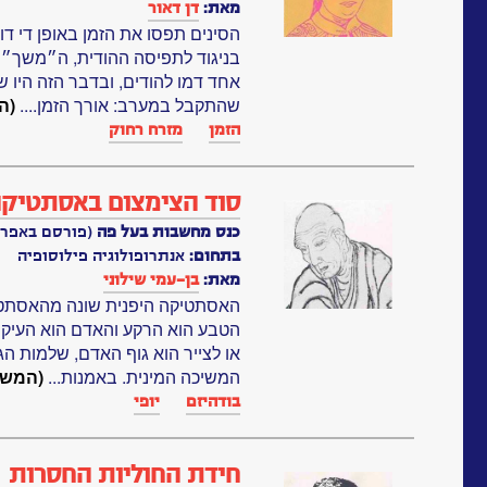
מאת:
דן דאור
הסינים תפסו את הזמן באופן די ד
בניגוד לתפיסה ההודית, ה״משך״ ה
אחד דמו להודים, ובדבר הזה היו ש
שהתקבל במערב: אורך הזמן....
(ה
הזמן
מזרח רחוק
סוד הצימצום באסתטיקה
כנס מחשבות בעל פה
(פורסם באפריל, 90
בתחום:
אנתרופולוגיה פילוסופיה
מאת:
בן-עמי שילוני
האסתטיקה היפנית שונה מהאסתט
הטבע הוא הרקע והאדם הוא העיקר
או לצייר הוא גוף האדם, שלמות 
המשיכה המינית. באמנות...
(המשך
בודהיזם
יופי
חידת החוליות החסרות