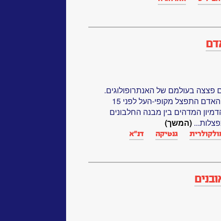
דם
ילו הביולוגים פצצה בעולמם של האנתרופולוגים.
כנגד ממצאי המאובנים, שהראו כי האדם התפצל מקופי-העל לפני 15
 הדמיון המדהים בין מבנה החלבונים
צלות...
(המשך)
מולקולרית
גנטיקה‏
דנ"א‏
בנים