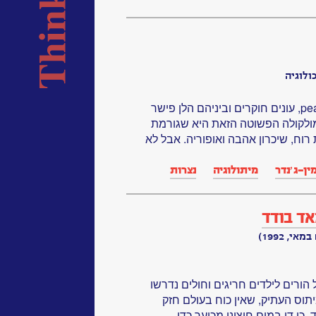
ולוגיה
מה זאת אהבה? מולקולה הקרויה pea, עונים חוקרים וביניהם הלן פישר
לקולה הפשוטה הזאת היא שגורמת
רוח, שיכרון אהבה ואופוריה. אבל לא
ין-ג׳נדר
מיתולוגיה
נצרות
ד בודד
י, 1992)
-1288 מקרים של הורים לילדים חריגים וחולים נדרשו
תוס העתיק, שאין כוח בעולם חזק
י די במום חיצוני מכוער כדי...