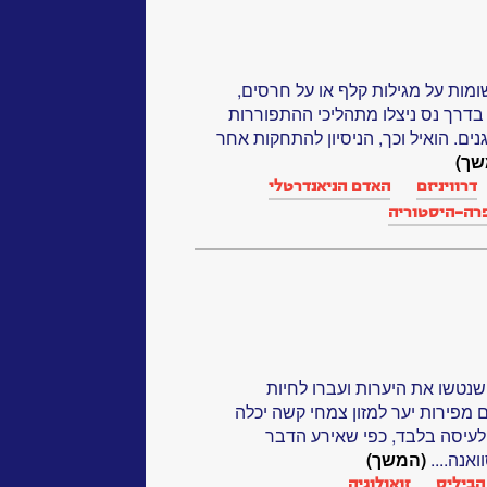
ומות על מגילות קלף או על חרסים,
בדרך נס ניצלו מתהליכי ההתפוררות
ים. הואיל וכך, הניסיון להתחקות אחר
שך)
דרוויניזם
האדם הניאנדרטלי
רה-היסטוריה
טשו את היערות ועברו לחיות
מפירות יער למזון צמחי קשה יכלה
לעיסה בלבד, כפי שאירע הדבר
אנה....
(המשך)
הביליס
זואולוגיה