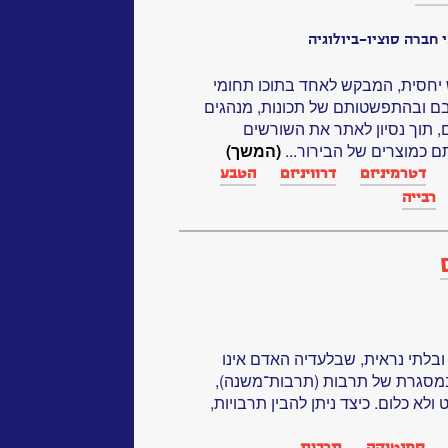
 חברה סוציו-ביולוגיה
ש יחסית, המבקש לאחד בתוכו תחומי
ם ובהתפשטותם של תכונות, מנהגים
, תוך נסיון לאתר את השורשים
תם כמוצרים של הבירור...
(המשך)
דטרמיניזם
דרוויניזם
הטבע
רבייה
בלתי נראית, שבלעדיה האדם אינו
 במסגרת של תרבות (תרבות־משנה),
ולא כלום. כיצד ניתן להבין תרבויות,
סמנטיקה
תרבות