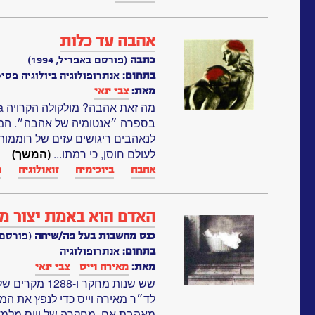
אהבה עד כלות
כתבה
(פורסם באפריל, 1994)
בתחום:
אנתרופולוגיה ביולוגיה פסיכ
מאת:
צבי ינאי
בספרה ״אנטומיה של אהבה״. המו
לנאהבים ריגושים עזים של רוממות 
לעולם חוסן, כי רמתו...
(המשך)
אהבה
ביוכימיה
זואולוגיה
מ
האדם הוא באמת יצור מא
כנס מחשבות בעל פה/שיחה
(פורסם במא
בתחום:
אנתרופולוגיה
מאת:
מאירה וייס
צבי ינאי
שש שנות מחקר ו
לד״ר מאירה וייס כדי לנפץ את המי
מאהבת אם. מחקרה של וייס מלמד, כ