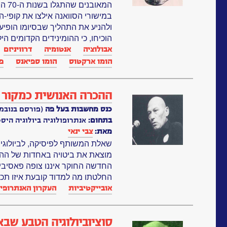
המאו
במישורי הסוואנה אילצו את קופי-
ולהניע את התהליך שבסיומו הופי
הוכיחו, כי ההומינידים הקדומים היל
אבולוציה
אנטומיה
דרוויניזם
הומו ארקטוס
הומו ספיאנס
פל
ההכרה האנושית כמקור 
כנס מחשבות בעל פה
(פורסם בנובמבר, 8
בתחום:
אנתרופולוגיה ביולוגיה הי
מאת:
צבי ינאי
שאלת המשותף לפיסיקה, לביולוגיה
מוצאת את ביטויה באחדות של ההכ
החדשה החוקר איננו צופה פאסיבי 
החלטתו מה למדוד קובעת איזו תכונה
אובייקטיביות
העקרון האנתרופי
סוציוביולוגיה הטבע שב