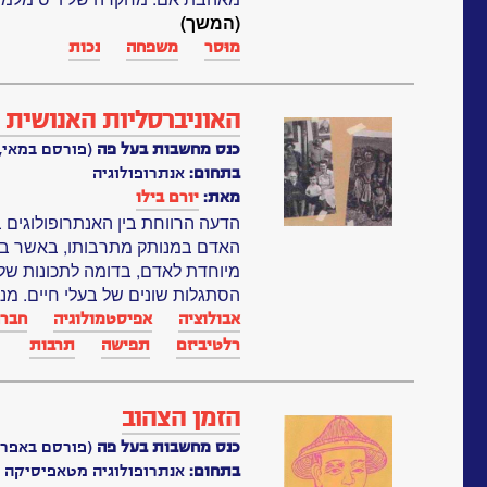
(המשך)
מוּסר
משפחה
נכות
האוניברסליות האנושית 
כנס מחשבות בעל פה
(פורסם במאי, 1992)
בתחום:
אנתרופולוגיה
מאת:
יורם בילו
הדעה הרווחת בין האנתרופולוגים בנ
האדם במנותק מתרבותו, באשר בת
מיוחדת לאדם, בדומה לתכונות של 
הסתגלות שונים של בעלי חיים. מנק
אבולוציה
אפיסטמולוגיה
חבר
רלטיביזם
תפישה
תרבות
הזמן הצהוב
כנס מחשבות בעל פה
(פורסם באפריל, 91
בתחום:
אנתרופולוגיה מטאפיסיקה פ