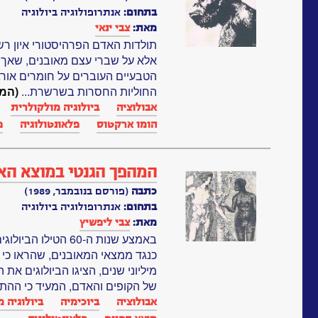
בתחום:
אנתרופולוגיה ביולוגיה
מאת:
צבי ינאי
תולדות האדם הפרהיסטורי איון רש
אלא על שברי עצם מאובנים, שאך 
הטבעיים העוברים על חומרים אורגנ
החוליות החסרות בשרשרת...
(המ
אבולוציה
ביולוגיה מולקולרית
הומו ארקטוס
פלאונטולוגיה
פ
המהפך הגנטי במוצא הא
כתבה
(פורסם בנובמבר, 1989)
בתחום:
אנתרופולוגיה ביולוגיה
מאת:
צבי ליפשיץ
באמצע שנות ה-60 הט
מיליוני שנים, הציגו הביולוגים את
של הקופים והאדם, המעיד כי ההתפ
אבולוציה
ביוכימיה
ביולוגיה 