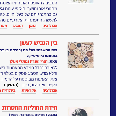
הסביבה האופפת את החי והצומח מי
מחזורי אור וחושך, חילופי עונות ו
גם בהתנהגותם של בעלי חיים, כגון 
למעשה, התפתחות האורגניזם מהב
אבולוציה
הזמן
הטבע
מערכו
בין הגביש לעשן
כנס מחשבות בעל פה
(פורסם באפריל, 90
בתחום:
ביופיסיקה
מאת:
הנרי (אנרי) נפתלי אטלן
לכאורה נבדל המדע מהאמנות בשא
והלא מדעי הטבע עוסקים בגילוי ה
זאת, האמנות מבוססת על הדמיון, והד
הקיים. זאת ועוד, כיוון...
(המשך)
אבולוציה
אקראיות
ביולוגיה 
חידת החוליות החסרות
כתבה
(פורסם בנובמבר, 1989)