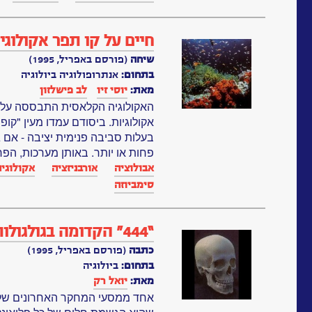
חיים על קו תפר אקולוגי
שיחה
(פורסם באפריל, 1995)
בתחום:
אנתרופולוגיה ביולוגיה
מאת:
יוסי זיו
לב פישלזון
האקולוגיה הקלאסית התבססה על מו
אקולוגיות. ביסודם עמדו מעין "קופ
בעלות סביבה פנימית יציבה - אם גם
פחות או יותר. באותן מערכות, הפר
אבולוציה
אורבניזציה
אקולוגיה
סימביוזה
“444” הקדומה בגולגולות האדם
כתבה
(פורסם באפריל, 1995)
בתחום:
ביולוגיה
מאת:
יואל רק
אחד ממסעי המחקר האחרונים של פר