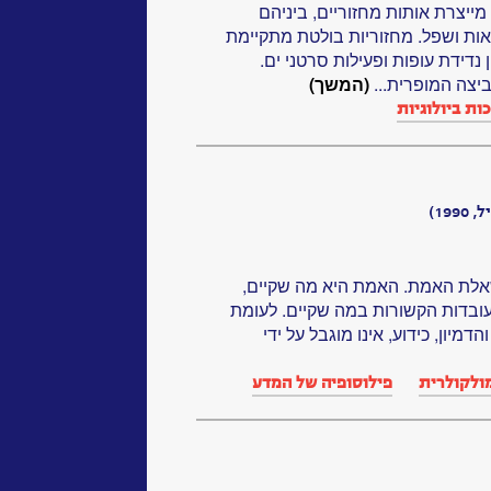
יצרת אותות מחזוריים, ביניהם
גיאות ושפל. מחזוריות בולטת מתקיימת
נדידת עופות ופעילות סרטני ים.
יצה המופרית...
(המשך)
ת ביולוגיות‏
19)
לת האמת. האמת היא מה שקיים,
עובדות הקשורות במה שקיים. לעומת
מיון, כידוע, אינו מוגבל על ידי
מולקולרית
פילוסופיה של המדע‏