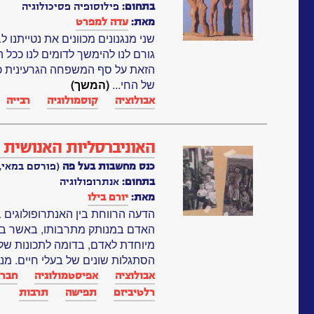
בתחום:
פילוסופיה פסיכולוגיה
מאת:
עדה למפרט
שני מנגנונים מכוונים את נטייתנו 
גורם לנו להימשך לדומים לנו ככל 
הזאת על סף המשפחה הגרעינית כדי 
של החי...
(המשך)
אבולוציה
קוסמולוגיה
רבייה
האוניברסליות האנושית 
כנס מחשבות בעל פה
(פורסם במאי, 1992)
בתחום:
אנתרופולוגיה
מאת:
יורם בילו
הדעה הרווחת בין האנתרופולוגים בנ
האדם במנותק מתרבותו, באשר בת
מיוחדת לאדם, בדומה לתכונות של 
הסתגלות שונים של בעלי חיים. מנק
אבולוציה
אפיסטמולוגיה
חבר
רלטיביזם
תפישה
תרבות