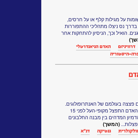
ומות על מגילות קלף או על חרסים,
בדרך נס ניצלו מתהליכי ההתפוררות
ים. הואיל וכך, הניסיון להתחקות אחר
שך)
דרוויניזם
האדם הניאנדרטלי
רה-היסטוריה
דם
ילו הביולוגים פצצה בעולמם של האנתרופולוגים.
כנגד ממצאי המאובנים, שהראו כי האדם התפצל מקופי-העל לפני 15
 הדמיון המדהים בין מבנה החלבונים
צלות...
(המשך)
מולקולרית
גנטיקה‏
דנ"א‏