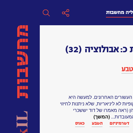
ליה מחשבות
חפש
 כ:
אבולוציה
(32)
חפש:
טבע
חפש
 העשורים האחרונים. למעשה היא
ות לא ליניאריות, שלא ניתנות לחיזוי
 (ראה מאמרו של דוד יששכרי
(המשך)
דטרמיניזם
הטבע
כאוס