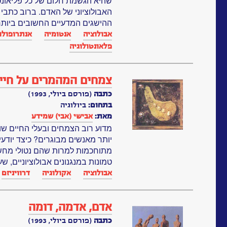
שהיא הגשמת חלום של כל פליאונט
האבולוציוני של האדם. ברוב כתבי
ההישגים המדעיים החשובים ביותר.
אבולוציה
אנטומיה
אנתרופולו
פלאונטולוגיה
צמחים המהמרים על חיי
כתבה
(פורסם ביולי, 1993)
בתחום:
ביולוגיה
מאת:
אבישי (אבי) שמידע
מדוע רוב הצמחים ובעלי החיים שונא
יותר מאנשים מבוגרים? כיצד יודע
מתוחכמות למרות שהם נטולי מחש
טמונות במנגנונים אבולוציוניים, ש
אבולוציה
אקולוגיה
דרוויניזם
אדם, אדמה, דומה
כתבה
(פורסם ביולי, 1993)