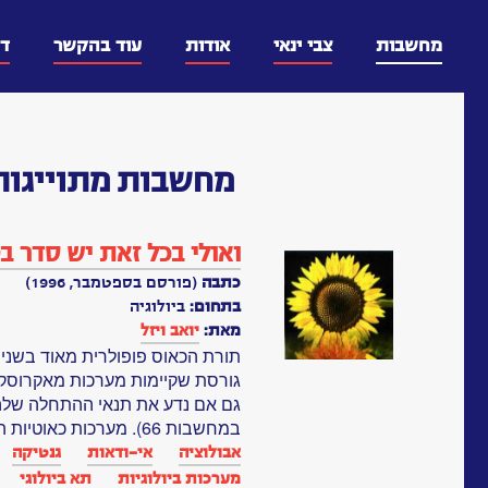
דלג
וכן
מחשבות
צבי ינאי
אודות
עוד בהקשר
ד
מחשבות
מתוייגות
ואולי בכל זאת יש סדר ב
כתבה
(פורסם בספטמבר, 1996)
בתחום:
ביולוגיה
מאת:
יואב ויזל
תורת הכאוס פופולרית מאוד בשני
גורסת שקיימות מערכות מאקרוסקופי
גם אם נדע את תנאי ההתחלה שלהן
במחשבות 66). מערכות כאוטיות המעובדות...
אבולוציה
אי-ודאות
גנטיקה‏
מערכות ביולוגיות‏
תא ביולוגי