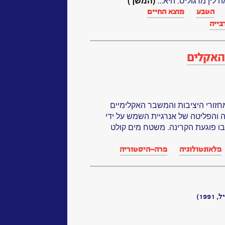
לין מרגוליס. היא...
(המשך)
הטבע
מוצא החיים
בייה
 האקלים
חזורי היציבות והמשבר האקלימיים
ה והפליטה של אנרגיית השמש על ידי
שבו פוגעת הקרינה. משטח מים קולט
פלאונטולוגיה
פרה-היסטוריה
19)