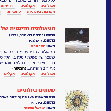
כליל מפרק זה באבולוציה, עד שבאה 
אבולוציה
אקולוגיה
דרוויניזם
מערכות ביולוגיות‏
סימביוזה
ר
הגיאולוגיה הדינמית של
כתבה
(פורסם בדצמבר, 1991)
בתחום:
גיאולוגיה
מאת:
יוסי מרט
הגיאולוגיה הדינמית מסבירה את מ
כתוצר של פעולת גומלין בין הקליט
כדור הארץ. איזון זה תלוי בחומר 
את רוב הקרינה...
(המשך)
אבולוציה
אקולוגיה
אקלים
שעונים ביולוגיים
כנס מחשבות בעל פה
(פורסם באפריל, 91
בתחום:
ביולוגיה
מאת:
ישראל אשכנזי