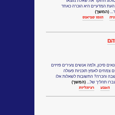
ולוג החוקר את שאלת מוצאו
 העת המדעיים היא הוכרה כאחד
..
(המשך)
גיה
הומו ספיאנס
הם
ים סיכון, ולמה אנשים צעירים פזיזים
ים צמחים לאמץ תוכניות פעולה
בה והכרה? התשובות לשאלות אלו
עברו תהליך של...
(המשך)
הטבע
רציונליות