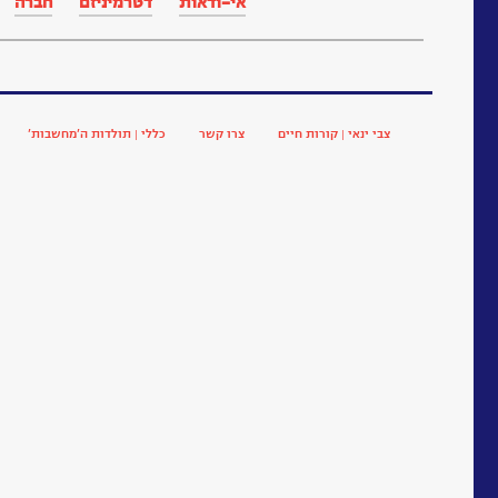
אי-ודאות
דטרמיניזם
חברה
צבי ינאי | קורות חיים
צרו קשר
כללי | תולדות ה’מחשבות’