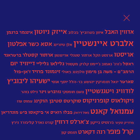
לת
אייזק ניוטון
אדווין האבל
אינגמר ברגמן
איוון פטרוביץ' פבלוב
אלברט איינשטיין
אפלטון
אסא כשר
אלן טיורינג
אריסטו
ארתור קסטלר
ברטראנד
ארנסט הקל
ארתור סטנלי אדינגטון
דייוויד יוּם
גלילאו גליליי
ראסל
ג'ורג' גאמוב
גֵ'יימְס קְלַרְק מַקְסְוֶול
זיגמונד פרויד
הרמב"ם - משה בן מימון
ז’אן-פול
וולפגנג פאולי
ישעיהו ליבוביץ
סארטר
יגאל תומרקין
יהושע בר-הלל
יוסף אגסי‏
לודוויג ויטגנשטיין
נורברט וינר
נועם חומסקי
נילס בוהר
ניקולאוס קופרניקוס
סוקרטס
סטיבן הוקינג
עמוס עוז
עמנואל קאנט
פבלו רואיס אי פיקאסו
פיט מונדריאן
פאול דיראק
צ'ארלס דרווין
פרנסיס בייקון
קורט גאדל
קליפורד גירץ
פרדריק סקינר
קרל פופר
רנה דקארט
תומס קון