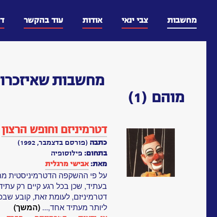
דלג
וכן
מחשבות
צבי ינאי
אודות
עוד בהקשר
ד
מחשבות
שאיזכרו 
מוהם
(1)
דטרמיניזם וחופש הרצון
כתבה
(פורסם בדצמבר, 1992)
בתחום:
פילוסופיה
מאת:
אבישי מרגלית
על פי ההשקפה הדטרמיניסטית מתק
בעתיד, שכן בכל רגע קיים רק עתי
דטרמיניזם, לעומת זאת, קובע שבכל
ליותר מעתיד אחד,...
(המשך)