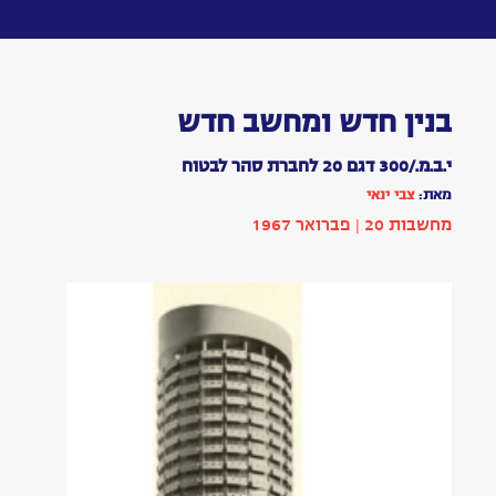
Toggle
navigation
בנין
חדש
ומחשב
חדש
מאת:
צבי
ינאי
כתבה
|
בתחום
טכנולוגיה
הופיע
בשנת
1967
|
מחשבות
20: