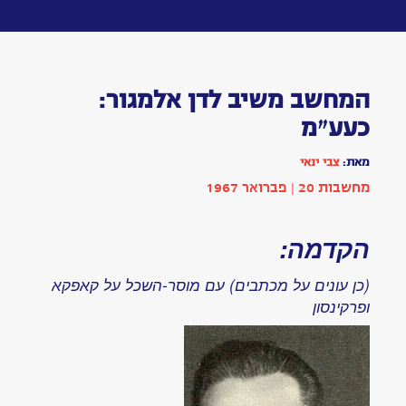
Toggle
navigation
המחשב
משיב
לדן
אלמגור:
כעע״מ
מאת:
צבי
ינאי
כתבה
|
בתחום
טכנולוגיה
הופיע
בשנת
1967
|