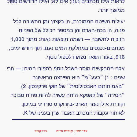
הנבון
המחשב?
בקרוב
קו
חדש
של
אגד
אני
חושב,
לכן…
מיכון
וריכוזיות