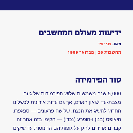
Toggle
navigation
ידיעות
מעולם
המחשבים
מאת:
צבי
ינאי
כתבה
|
בתחום
אמנות
,
טכנולוגיה
הופיע
בשנת
1969
|
מחשבות
26: