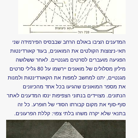
אינשטין
והאיש
הפשוט
על
הזמן