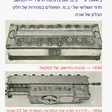
מופיעים
הסרטן
בכתיב
המקורי,
גם אם
לפעמים
אלווירה
אינם
מדיגן
תואמים
לניסוח או
כתיב
עכשווי
מצוקת
הזמן
של
האיש
הפשוט
שיחות
עם
ועל
אריה
דביר