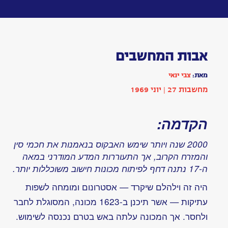
Toggle
navigation
אבות
המחשבים
מאת:
צבי
ינאי
כתבה
|
בתחום
טכנולוגיה
הופיע
בשנת
1969
|
מחשבות
27:
עמ'
024