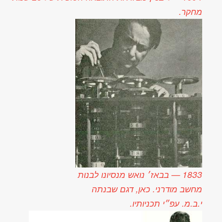
מדע
למדע
אטוּם?