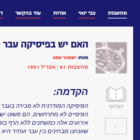
דלג
וכן
מחשבות
צבי ינאי
אודות
עוד בהקשר
ד
האם יש בפיסיקה עבר ו
מאת:
יששכר אונא
מחשבות 61 | אפריל 1991
הקדמה:
הפיסיקה המודרנית לא מכירה בעבר ו
הפיסיים לא מתרחשים, הם פשוט ישנ
אירועים אלה כמשתנים ללא הרף בזמ
+
]
[
שאנחנו מבחינים בין עבר ועתיד היא ענ