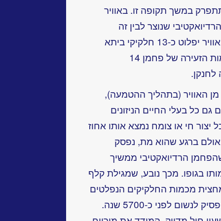
מן 14, מחציתה תתפרק במשך תקופה זו. באוויר
רדיואקטיבי שנוצר לבין זה
שמתפרק. התוצאה היא שפחמן מן האוויר יפלוט כ-13 חלקיקי ביתא
(אלקטרונים) בכל דקה, שמקורם בכמות הזעירה של פחמן 14
לחנקן.
ן האוויר (בתהליך ההטמעה),
, וכמוהם גם כל בעלי החיים הניזונים
ל יצור חי או צומח נמצא אותו אחוז
 אולם ברגע שהוא מת, נפסק
הפחמן הרדיואקטיבי ממשיך
ו בגופו. מכך נובע, שמגילת קלף
דקה (כמחצית מכמות החלקיקים הנפלטים
מהפחמן שבאוויר) באה מיצור חי שהפסיק לנשום לפני כ-5700 שנה.
ן חול מדויק, המודד את מירווח