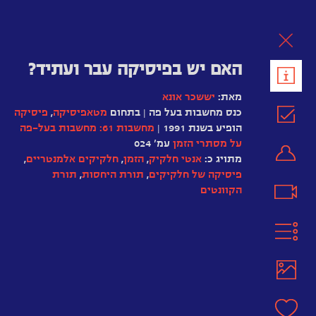
לת
האם יש בפיסיקה עבר ועתיד?
מאת:
יששכר אונא
כנס מחשבות בעל פה | בתחום
מטאפיסיקה
,
פיסיקה
הופיע בשנת 1991 |
מחשבות 61: מחשבות בעל-פה
על מסתרי הזמן
עמ' 024
מתויג כ:
אנטי חלקיק
,
הזמן
,
חלקיקים אלמנטריים
,
פיסיקה של חלקיקים
,
תורת היחסות‏
,
תורת
הקוונטים
אלברט
איינשטיין
אלן
אספה
מחשבות