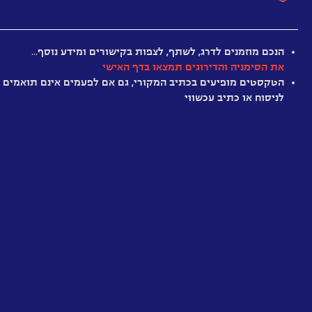
על
הזמן
האנושי
חלש
מיושן
מענין
מרתק
מומלץ
היסטרי
הנכם מוזמנים לדרג, לשתף, לצפות בקישורים ומידע נוסף…
את הסימניה והדירוגים תמצאו בדף האישי
הטקסטים מופיעים בכתיב המקורי, גם אם לפעמים אינם תואמים
זמנים
לניסוח או כתיב עכשווי
ישנים
וחדשים
שעונים
ביולוגיים
הזמן
הצהוב