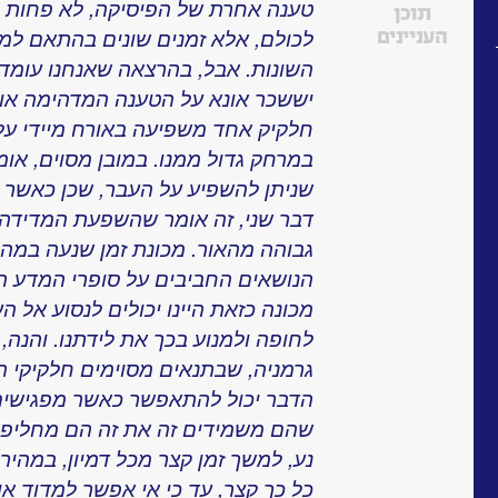
טענה אחרת של הפיסיקה, לא פחות מ
תוכן
לכולם, אלא זמנים שונים בהתאם למ
העניינים
השונות. אבל, בהרצאה שאנחנו עומדי
יששכר אונא על הטענה המדהימה אולי
חלקיק אחד משפיעה באורח מיידי על
במרחק גדול ממנו. במובן מסוים, אומר
שניתן להשפיע על העבר, שכן כאשר ד
דבר שני, זה אומר שהשפעת המדידה
גבוהה מהאור. מכונת זמן שנעה במהי
הנושאים החביבים על סופרי המדע הבדי
מכונה כזאת היינו יכולים לנסוע אל 
לחופה ולמנוע בכך את לידתנו. והנה,
גרמניה, שבתנאים מסוימים חלקיקי הא
הדבר יכול להתאפשר כאשר מפגישים א
שהם משמידים זה את זה הם מחליפים ב
נע, למשך זמן קצר מכל דמיון, במהיר
כל כך קצר, עד כי אי אפשר למדוד אות