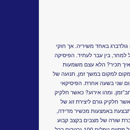
 גולדברג באחד משיריה. אך חוקי
למחר, בין עבר לעתיד. הפיסיקה
י איך תכיר? הלא עצם משמעות
קום למקום במשך זמן, תנועה של
ם שני בשעה אחרת. הפיסיקאי
חב־זמן. ומהו אירוע? כאשר חלקיק
שר חלקיק גורם ליצירת זוג של
תבצעת באמצעות מכשיר מדידה,
ברת שורה של מצבים בקצב קבוע
יכולה לשמש כשעון. למשל, בשעון חול מסוים נופלים 100 גרגירים בכל