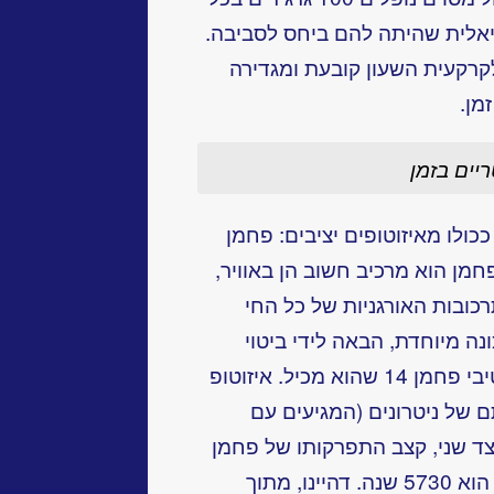
יאלית שהיתה להם ביחס לסביבה.
קרקעית השעון קובעת ומגדירה
מן.
יים בזמן
ככולו מאיזוטופים יציבים: פחמן
1 (1%). כידוע, הפחמן הוא מרכיב חשוב הן באוויר,
כובות האורגניות של כל החי
נה מיוחדת, הבאה לידי ביטוי
בכמות זעירה של האיזוטופ הרדיואקטיבי פחמן 14 שהוא מכיל. איזוטופ
 של ניטרונים (המגיעים עם
צד שני, קצב התפרקותו של פחמן
14 הוא כזה, שזמן מחצית הקיום שלו הוא 5730 שנה. דהיינו, מתוך