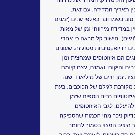
ין תאריך המדידה. עם זאת,
טוב כשמדובר באלפי שנים (זמנים
ן במדידת מירווחי זמן של מאות
גיים). חישוב קל מראה כי אחרי
בנים רדיואקטיביות מסוג זה. שעונים
ים הם איזוטופים שמחצית זמן
ם והיקום. ואמנם, עצם קיומם
צית זמן חיים של מיליארד שנה
 מקורבת לגילם של הכוכבים. בעת
איזוטופים רבים נוספים שזמן
להיעלם. לגבי האיזוטופים
בדיוק ניכר מהי הכמות שהספיקה
 היציב המצוי בסמוך לחומר
חד כיווניים. לעומת זאת, ברוב