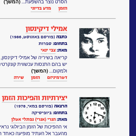
הסרט נוצר בהשפעת...
(המשך)
הזמן
מדע בדיוני
אמילי דיקינסון
כתבה
(פורסם באוגוסט, 1986)
בתחום:
ספרות
מאת:
צבי ינאי
קריאה בשיריה של אמילי דיקינסון
יש בהם התנסות עכשווית קונקרטית
ולמקום...
(המשך)
דטרמיניזם
הזמן
שירה
יצירתיות והפיכות הזמן
הרצאה
(פורסם במאי, 1978)
בתחום:
ביופיסיקה
מאת:
הנרי (אנרי) נפתלי אטלן
אי ההפיכות של הזמן הביולוגי נראית
מהעבר אל העתיד מופיעה כאחד המא