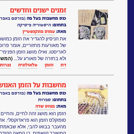
זמנים ישנים וחדשים
כנס מחשבות בעל פה
(פורסם באפריל, 91
בתחום:
היסטוריה פיסיקה
מאת:
עמוס פונקנשטיין
את הניסיון להגדיר את הזמן כמושג
של מאורעות מחזוריים, אומר פרופ׳
לאריסטו. ואילו מושג הזמן הפנימי־ח
ולא בחזרה של מאורע על...
(המשך
דת
הזמן
טלאולוגיה
נצרות
מחשבות על הזמן האנוש
כנס מחשבות בעל פה
(פורסם באפריל, 91
בתחום:
ספרות
מאת:
פנחס שדה
הזמן הוא מושג זהה לחיים, והחיים
סופוקלס הזמן הוא פראדוקסלי. א
מהעבר בבואו להבי, אלא שבאמת 
המשורר קוואפיס, בן המאה הקודמת