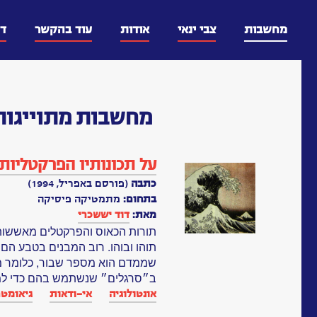
דלג
וכן
מחשבות
צבי ינאי
אודות
עוד בהקשר
ד
מחשבות
מתוייגות
על תכונותיו הפרקטליות
כתבה
(פורסם באפריל, 1994)
בתחום:
מתמטיקה פיסיקה
מאת:
דוד יששכרי
תורות הכאוס והפרקטלים מאששו
תוהו ובוהו. רוב המבנים בטבע הם
שממדם הוא מספר שבור, כלומר מב
ב״סרגלים״ שנשתמש בהם כדי למד
אונטולוגיה
אי-ודאות
גיאומטר