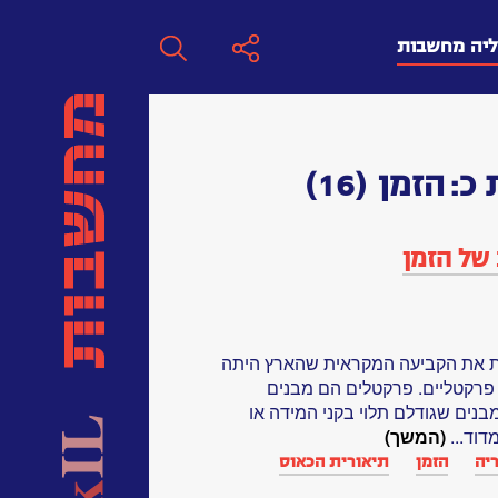
ליה מחשבות
חפש
 כ:
הזמן
(16)
חפש:
 של הזמן
חפש
ת את הקביעה המקראית שהארץ היתה
 פרקטליים. פרקטלים הם מבנים
נים שגודלם תלוי בקני המידה או
וד...
(המשך)
יה
הזמן
תיאורית הכאוס