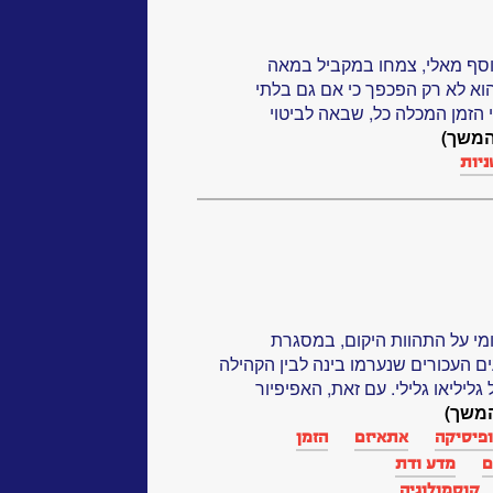
וסף מאלי, צמחו במקביל במאה
א לא רק הפכפך כי אם גם בלתי
הזמן המכלה כל, שבאה לביטוי
המשך)
ניות
נלאומי על התהוות היקום, במסגרת
 העכורים שנערמו בינה לבין הקהילה
יליאו גלילי. עם זאת, האפיפיור
משך)
פיסיקה
אתאיזם
הזמן
ם
מדע ודת
קוסמולוגיה