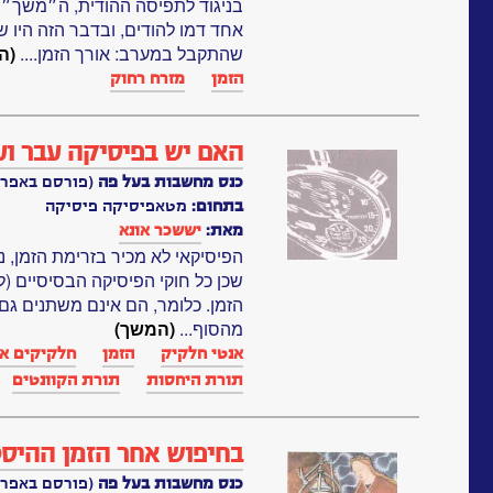
בניגוד לתפיסה ההודית, ה״משך״ ה
אחד דמו להודים, ובדבר הזה היו ש
שהתקבל במערב: אורך הזמן....
(ה
הזמן
מזרח רחוק
האם יש בפיסיקה עבר וע
כנס מחשבות בעל פה
(פורסם באפריל, 91
בתחום:
מטאפיסיקה פיסיקה
מאת:
יששכר אונא
הפיסיקאי לא מכיר בזרימת הזמן, נ
שכן כל חוקי הפיסיקה הבסיסיים (ל
הזמן. כלומר, הם אינם משתנים גם
מהסוף...
(המשך)
אנטי חלקיק
הזמן
חלקיקים א
תורת היחסות‏
תורת הקוונטים
בחיפוש אחר הזמן ההיסט
כנס מחשבות בעל פה
(פורסם באפריל, 91