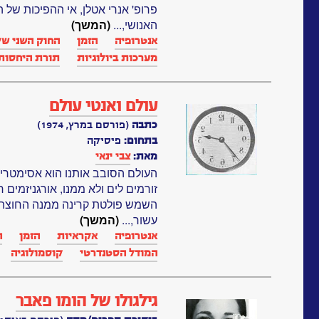
פרופ' אנרי אטלן, אי ההפיכות של
האנושי,...
(המשך)
אנטרופיה‏
הזמן
החוק השני של
מערכות ביולוגיות‏
תורת היחסות‏
עולם ואנטי עולם
כתבה
(פורסם במרץ, 1974)
בתחום:
פיסיקה
מאת:
צבי ינאי
העולם הסובב אותנו הוא אסימטרי 
זורמים לים ולא ממנו, אורגניזמים 
השמש פולטת קרינה ממנה החוצה ול
עשור,...
(המשך)
אנטרופיה‏
אקראיות
הזמן
ה
המודל הסטנדרטי
קוסמולוגיה
גילגולו של הומו פאבר