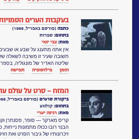
בעקבות הערים הסמויות 
כתבה
(פורסם באפריל, 1988)
בתחום:
ספרות
מאת:
צבי ינאי
אין אתה מתענג על שבע או שבעים 
תשובה שעיר זו משיבה לשאלה שלך,
שליטה האדיר של מונגוליה, בספרו
הזמן
פילוסופיה
תפישה
המזח – סרט על עולם עתי
ביקורת סרטים
(פורסם באפריל, 1988)
בתחום:
קולנוע
מאת:
רגינה יערי
קריס מארקר — סופר, פסנתרן וקול
הבנוי רובו ככולו מתמונות נייחות, 
זיכרונותיו של גיבור הסרט ואת הזי