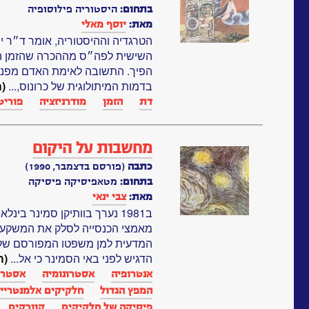
בתחום:
היסטוריה פילוסופיה
מאת:
יוסף מאלי
הטרגדיה וההיסטוריה, אומר ד״ר י
השישית לפה״ס מההכרה שהזמן הו
הפיך. התשובה לאימת האדם מפני 
בדמות המיתולוגית של כרונוס,...
(
דת
הזמן
מודרניזציה
פוריט
מחשבות על היקום
כתבה
(פורסם בדצמבר, 1990)
בתחום:
מטאפיסיקה פיסיקה
מאת:
צבי ינאי
ב1981 נערך בוותיקן סמינר בי
מאמצי הכנסייה לסלק את המשקעים
המדעית למן משפטו המפורסם של גל
הדגיש לפני באי הסמינר כי אל...
(ה
אנטרופיה‏
אסטרונומיה
אסטרו
המפץ הגדול
חלקיקים אלמנטריי
פיסיקה של חלקיקים
קוורקים