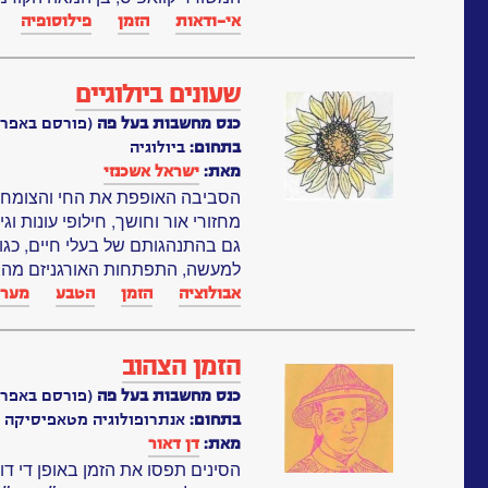
אי-ודאות
הזמן
פילוסופיה
שעונים ביולוגיים
כנס מחשבות בעל פה
(פורסם באפריל, 91
בתחום:
ביולוגיה
מאת:
ישראל אשכנזי
הסביבה האופפת את החי והצומח מי
מחזורי אור וחושך, חילופי עונות ו
גם בהתנהגותם של בעלי חיים, כגון 
למעשה, התפתחות האורגניזם מהב
אבולוציה
הזמן
הטבע
מערכו
הזמן הצהוב
כנס מחשבות בעל פה
(פורסם באפריל, 91
בתחום:
אנתרופולוגיה מטאפיסיקה פ
מאת:
דן דאור
הסינים תפסו את הזמן באופן די ד