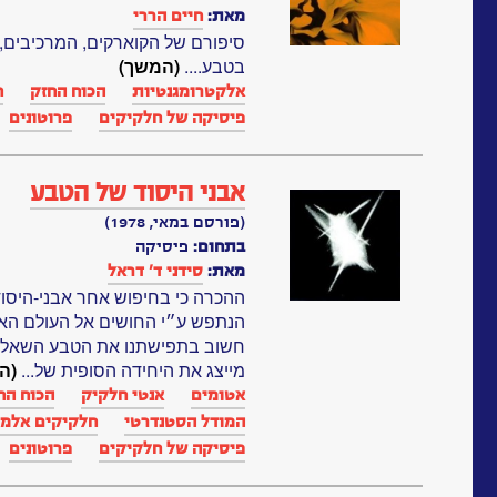
מאת:
חיים הררי
סיפורם של הקוארקים, המרכיבים,
בטבע....
(המשך)
אלקטרומגנטיות
הכוח החזק
ח
פיסיקה של חלקיקים
פרוטונים
אבני היסוד של הטבע
(פורסם במאי, 1978)
בתחום:
פיסיקה
מאת:
סידני ד’ דראל
ההכרה כי בחיפוש אחר אבני-היסוד
הנתפש ע״י החושים אל העולם האטו
חשוב בתפישתנו את הטבע השאלה ע
מייצג את היחידה הסופית של...
(ה
אטומים
אנטי חלקיק
הכוח הח
המודל הסטנדרטי
חלקיקים אלמנ
פיסיקה של חלקיקים
פרוטונים