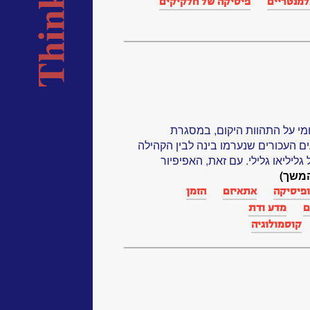
למנטריים
פיסיקה של חלקיקים
נלאומי על התהוות היקום, במסגרת
 העכורים שנערמו בינה לבין הקהילה
יליאו גלילי. עם זאת, האפיפיור
משך)
פיסיקה
אתאיזם
הזמן
ם
מדע ודת
קוסמולוגיה