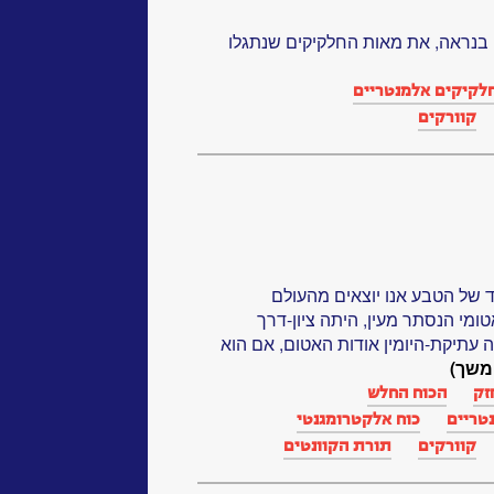
 בנראה, את מאות החלקיקים שנתגלו
לקיקים אלמנטריים
קוורקים
 של הטבע אנו יוצאים מהעולם
מי הנסתר מעין, היתה ציון-דרך
תיקת-היומין אודות האטום, אם הוא
משך)
זק
הכוח החלש
טריים
כוח אלקטרומגנטי
קוורקים
תורת הקוונטים