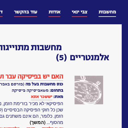
דלג
וכן
מחשבות
צבי ינאי
אודות
עוד בהקשר
ד
מחשבות
מתוייגות
אלמנטריים
(5)
האם יש בפיסיקה עבר וע
כנס מחשבות בעל פה
(פורסם באפריל, 91
בתחום:
מטאפיסיקה פיסיקה
מאת:
יששכר אונא
הפיסיקאי לא מכיר בזרימת הזמן, נ
שכן כל חוקי הפיסיקה הבסיסיים (ל
הזמן. כלומר, הם אינם משתנים גם
מהסוף...
(המשך)