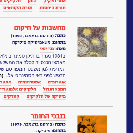
אנטי חלקיק
הזמן
חלקיקים א
תורת היחסות‏
תורת הקוונטים
מחשבות על היקום
כתבה
(פורסם בדצמבר, 1990)
בתחום:
מטאפיסיקה פיסיקה
מאת:
צבי ינאי
ב1981 נערך בוותיקן סמינר בי
מאמצי הכנסייה לסלק את המשקעים
המדעית למן משפטו המפורסם של גל
הדגיש לפני באי הסמינר כי אל...
(ה
אנטרופיה‏
אסטרונומיה
אסטרו
המפץ הגדול
חלקיקים אלמנטריי
פיסיקה של חלקיקים
קוורקים
בנבכי החומר
כתבה
(פורסם בדצמבר, 1979)
בתחום:
פיסיקה