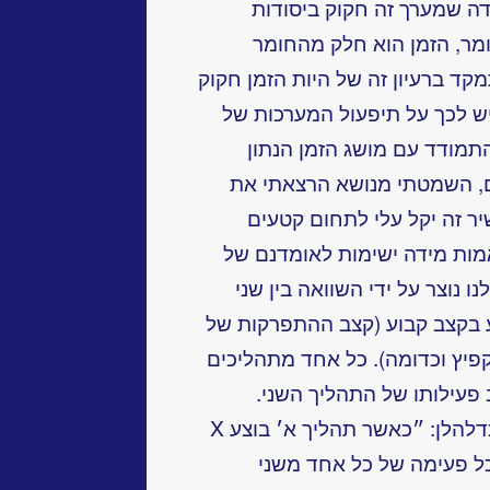
דה שמערך זה חקוק ביסודות
אומר, הזמן הוא חלק מהחומר
מקד ברעיון זה של היות הזמן חקוק
ש לכך על תיפעול המערכות של
להתמודד עם מושג הזמן הנתון
, השמטתי מנושא הרצאתי את
ר זה יקל עלי לתחום קטעים
ות מידה ישימות לאומדנם של
ו נוצר על ידי השוואה בין שני
בקצב קבוע (קצב ההתפרקות של
קפיץ וכדומה). כל אחד מתהליכים
 פעילותו של התהליך השני.
ההשוואה בין שני התהליכים תנוסח כדלהלן: ״כאשר תהליך א׳ בוצע X
ך ב׳ Y פעמים״. כל פעימה של כל אחד משני