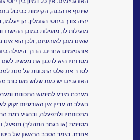
האורגניזמים. אין כל דמיון בין יחסי 
שיתוף או הבנה, הקיימות כביכול בחב
יהיה צורך ביחסי הגומלין, הן ייעלמו, 
מועילות לו, מועילות במובן ההישרדות
שאינו מובן לאורגניזם, ולכן הוא אינו
אורגניזמים אחרים. הדרך היעילה ביו
מטרותיו היא לתכנן את מעשיו. לשם כך
לסדר את פלט התכונות על מנת לממש
האורגניזם יש כעת שלוש מערכות: מע
מערכת מידע למימוש התכונות ומערכ
בשלב זה עדיין אין האורגניזם זקוק ל
מתכונותיו ולתפעלה, ובהגיע רמת הת
מסוימת (או בגמר התהליך) תופעל, וש
אחרת. בגמר הסבב הראשון של ביטוי 