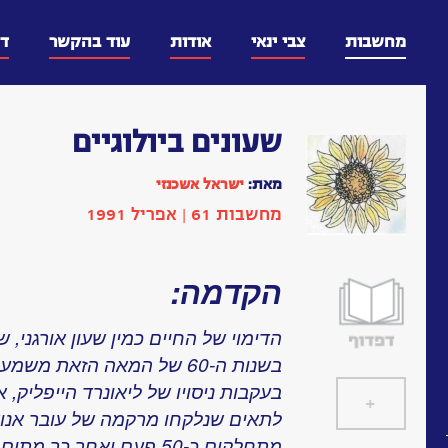
דלג
וכן
מחשבות
צבי ינאי
אודות
עוד בהקשר
ד
שעונים ביולוגיים
מאת:
ישראל אשכנזי
מחשבות 61 | אפריל 1991
הקדמה:
הדימוי של החיים כמין שעון אורגני, 
בשנות ה-60 של המאה הזאת מ
בעקבות ניסויו של ליאונרד הייפליק
+
]
[
לתאים שנלקחו מרקמה של עובר אנוש
מתחלקים כ-50 פעם ואחר כ