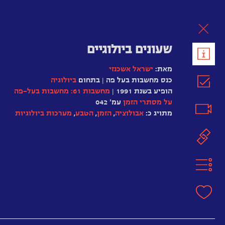
לת
שעונים ביולוגיים
מאת:
ישראל אשכנזי
כנס מחשבות בעל פה | בתחום
ביולוגיה
הופיע בשנת 1991 |
מחשבות 61: מחשבות בעל-פה
על מסתרי הזמן
עמ' 042
מתויג כ:
אבולוציה
,
הזמן
,
הטבע
,
מערכות ביולוגיות‏
Biological
Clock
מחשבות
על
הזמן