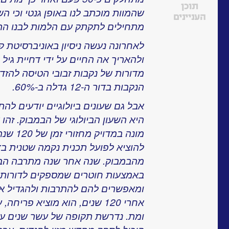
תוכן
שהמוות מוכתב לנו באופן גנטי וכי הש
העניינים
מתחילים לתקתק עם הלמות לבנו הר
לאחרונה נעשה ניסיון באוניברסיטת ק
ולהאריך אה החיים על ידי דחיית גי
מדורות של נקבות זבובי הטיסה להזדו
הנקבות בדור ה-12 גדלה ב-60%.
אבל גם שעונים ביולוגיים יודעים לה
היא השעון הביולוגי של הבמבוק. זהו
מונה במד
להוציא לפועל תכנית נקמה שטנית בדו
מהבמבוק. שנה אחר שנה מתרבה הבמ
באמצעות חוטרים שמספקים לדורות ש
ומאפשרים להם להתרבות ולהגדיל את
אחרי 120 שנים, הוא מוציא פרי
ומת. נדרשת תקופה של עשר שנים ע