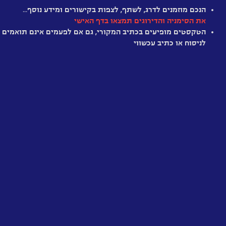
האנושי
חלש
מיושן
מענין
מרתק
מומלץ
היסטרי
הנכם מוזמנים לדרג, לשתף, לצפות בקישורים ומידע נוסף…
את הסימניה והדירוגים תמצאו בדף האישי
הטקסטים מופיעים בכתיב המקורי, גם אם לפעמים אינם תואמים
לניסוח או כתיב עכשווי
זמנים
ישנים
וחדשים
הזמן
הצהוב
האם
יש
בפיסיקה
עבר
ועתיד?