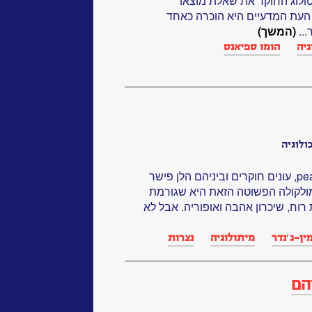
ולוג החוקר את שאלת מוצאו
 העת המדעיים היא הוכרה כאחד
..
(המשך)
גיה
הומו ספיאנס
ולוגיה
מה זאת אהבה? מולקולה הקרויה pea, עונים חוקרים וביניהם הלן פישר
לקולה הפשוטה הזאת היא שגורמת
רוח, שיכרון אהבה ואופוריה. אבל לא
ין-ג׳נדר
מיתולוגיה
נצרות
הם