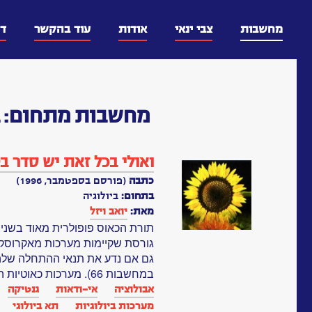
דלג
וכן
מחשבות
צבי ינאי
אודות
עוד בהקשר
ד
מחשבות
מתחום:
ב
ואולי בכל זאת יש סדר ב
כתבה
(פורסם בספטמבר, 1996)
בתחום:
ביולוגיה
מאת:
יואב ויזל
תורת הכאוס פופולרית מאוד בשני
גורסת שקיימות מערכות מאקרוסקופי
גם אם נדע את תנאי ההתחלה שלהן
במחשבות 66). מערכות כאוטיות המעובדות...
אבולוציה
אי-ודאות
גנטיקה‏
מערכות ביולוגיות‏
תא ביולוגי