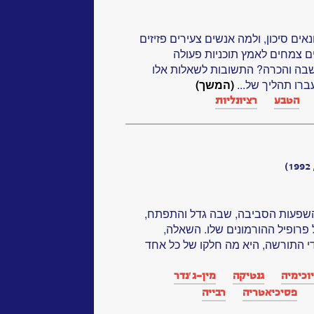
ים סיכון, ולמה אנשים צעירים פזיזים
ים צמחים לאמץ תוכניות פעולה
בה והכרה? התשובות לשאלות אלו
עברו תהליך של...
(המשך)
הטבע
רציונליות
שפעות הסביבה, שבה גדל והתפתח,
 פרופיל ההורמונים שלו. השאלה,
י התורשה, היא מה חלקו של כל אחד
וכימיה
גנטיקה‏
מין-ג׳נדר
פסיכיאטריה
רבייה