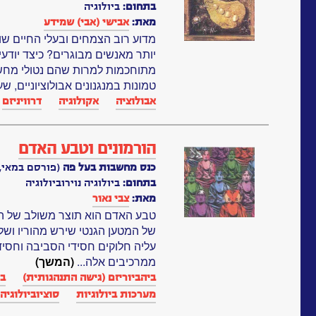
בתחום:
ביולוגיה
מאת:
אבישי (אבי) שמידע
מדוע רוב הצמחים ובעלי החיים שונא
יותר מאנשים מבוגרים? כיצד יודע
מתוחכמות למרות שהם נטולי מחש
טמונות במנגנונים אבולוציוניים, ש
אבולוציה
אקולוגיה
דרוויניזם
הורמונים וטבע האדם
כנס מחשבות בעל פה
(פורסם במאי, 1992)
בתחום:
ביולוגיה נוירוביולוגיה
מאת:
צבי נאור
טבע האדם הוא תוצר משולב של ה
של המטען הגנטי שירש מהוריו ושל
עליה חלוקים חסידי הסביבה וחסיד
ממרכיבים אלה...
(המשך)
ביהביוריזם (גישה התנהגותית)
בי
מערכות ביולוגיות‏
סוציוביולוגיה