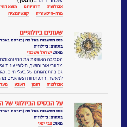
שנכחדו היתה...
(המשך)
אבולוציה
דרוויניזם
מוצא החיי
פרה-היסטוריה
קונטינגנציה
שעונים ביולוגיים
כנס מחשבות בעל פה
(פורסם באפריל, 91
בתחום:
ביולוגיה
מאת:
ישראל אשכנזי
הסביבה האופפת את החי והצומח מי
מחזורי אור וחושך, חילופי עונות ו
גם בהתנהגותם של בעלי חיים, כגון 
למעשה, התפתחות האורגניזם מהב
אבולוציה
הזמן
הטבע
מערכו
על הבסיס הביולוגי של הי
כנס מחשבות בעל פה
(פורסם באפריל, 90
בתחום:
ביולוגיה
מאת:
צבי ינאי