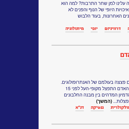
 עלינו למן שחר התרבות? למה הוא
יכויות היופי של הנוף והפנים לא
ם האחרונות, בעוד הלבוש
דרוויניזם
יופי
מיתולוגיה
דם
ילו הביולוגים פצצה בעולמם של האנתרופולוגים.
כנגד ממצאי המאובנים, שהראו כי האדם התפצל מקופי-העל לפני 15
 הדמיון המדהים בין מבנה החלבונים
צלות...
(המשך)
מולקולרית
גנטיקה‏
דנ"א‏