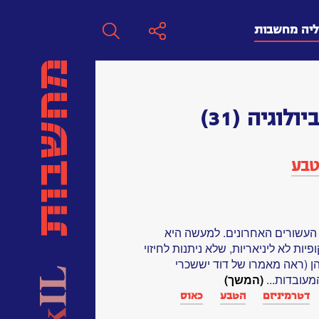
ליה מחשבות
חפש
יולוגיה
(31)
חפש:
טבע
חפש
 העשורים האחרונים. למעשה היא
ות לא ליניאריות, שלא ניתנות לחיזוי
 (ראה מאמרו של דוד יששכרי
(המשך)
דטרמיניזם
הטבע
כאוס