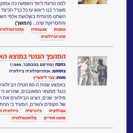
למה נודעת ליופי השפעה כה עמוקה
מעורר בנו ריגוש עז כל כך? הכיצד א
השתנו מהותית בשלושת אלפי השני
והתסרוקת שינו...
(המשך)
אמנות
אנטומיה
אנתרופולוגיה
סוציוביולוגיה
המהפך הגנטי במוצא הא
כתבה
(פורסם בנובמבר, 1989)
בתחום:
אנתרופולוגיה ביולוגיה
מאת:
צבי ליפשיץ
באמצע שנות ה-60 הט
מיליוני שנים, הציגו הביולוגים את
של הקופים והאדם, המעיד כי ההתפ
אבולוציה
ביוכימיה
ביולוגיה 
מוצא החיים
פלאונטולוגיה