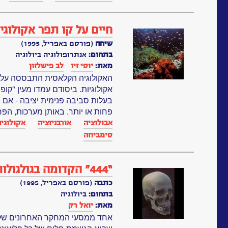
חיים על קו תפר אקולוגי
שיחה
(פורסם באפריל, 1995)
בתחום:
אנתרופולוגיה ביולוגיה
מאת:
יוסי זיו
לב פישלזון
האקולוגיה הקלאסית התבססה על מו
אקולוגיות. ביסודם עמדו מעין "קופ
בעלות סביבה פנימית יציבה - אם גם
פחות או יותר. באותן מערכות, הפר
אבולוציה
אורבניזציה
אקולוגיה
סימביוזה
“444” הקדומה בגולגולות האדם
כתבה
(פורסם באפריל, 1995)
בתחום:
ביולוגיה
מאת:
יואל רק
אחד ממסעי המחקר האחרונים של פר