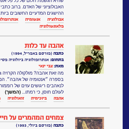
שהיא הגשמת חלום של כל פליאונט
האבולוציוני של האדם. ברוב כתבי
ההישגים המדעיים החשובים ביותר.
אבולוציה
אנטומיה
אנתרופולו
פלאונטולוגיה
אהבה עד כלות
כתבה
(פורסם באפריל, 1994)
בתחום:
אנתרופולוגיה ביולוגיה פסיכ
מאת:
צבי ינאי
בספרה ״אנטומיה של אהבה״. המו
לנאהבים ריגושים עזים של רוממות 
לעולם חוסן, כי רמתו...
(המשך)
אהבה
ביוכימיה
זואולוגיה
מ
צמחים המהמרים על חיי
כתבה
(פורסם ביולי, 1993)