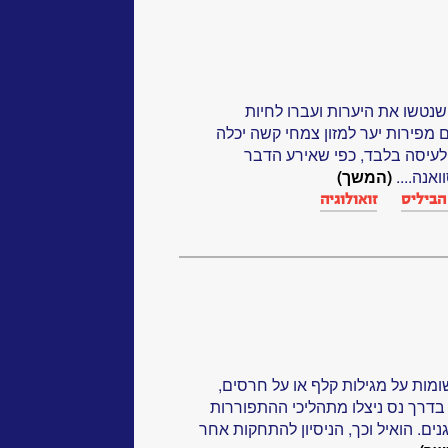
טשו את היערות ועברו לחיות
מפירות יער למזון צמחי קשה יכלה
לעיסה בלבד, כפי שאירע הדבר
אנה....
(המשך)
הביליס
זואולוגיה
ומות על מגילות קלף או על חרסים,
בדרך נס ניצלו מתהליכי ההתפוררות
ים. הואיל וכך, הניסיון להתחקות אחר