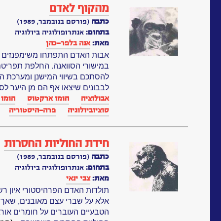
מהקוף לאדם
כתבה
(פורסם בנובמבר, 1989)
בתחום:
אנתרופולוגיה ביולוגיה
מאת:
אנה בלפר-כהן
אבות האדם התפתחו משימפנזים שנ
במישורי הסוואנה. החלפת תפריטם 
להסתכם בשיווי המישנן ומערכת ה
לבבונים שיצאו אף הם מן היער לסוו
אבולוציה
הומו ארקטוס
הומו 
סוציוביולוגיה
פרה-היסטוריה
חידת החוליות החסרות
כתבה
(פורסם בנובמבר, 1989)
בתחום:
אנתרופולוגיה ביולוגיה
מאת:
צבי ינאי
תולדות האדם הפרהיסטורי איון רש
אלא על שברי עצם מאובנים, שאך 
הטבעיים העוברים על חומרים אורגנ