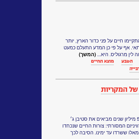
הן התקיימו חיים על פני כדור הארץ, יותר
 תאי. אף על פי כן המדע התעלם כמעט
לין מרגוליס. היא...
(המשך)
הטבע
מוצא החיים
בייה
של המקריות
המאובנים של יצורים ימיים בני 530 מיליון שנים מביאים את סטיבן ג׳
יניזם המסורתי: צורות החיים שנכחדו
 מאלו ששרדו עד ימינו. הסיבה לכך