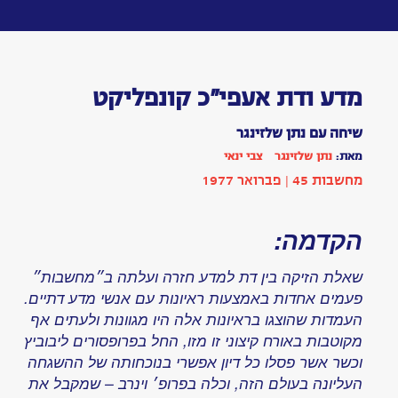
Toggle
navigation
מדע
ודת
אעפי”כ
קונפליקט
מאת:
נתן
שלזינגר
צבי
ינאי
שיחה
|
בתחום
פילוסופיה
הופיע
בשנת
1977
|