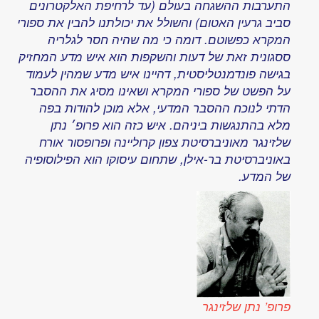
מחשבות
45:
עמ'
028
מתויג
כ:
אי-ודאות
,
איוב
(סיפור
מקראי)
,
אתאיזם
,
דטרמיניזם
,
חילוניות
,
חלקיקים
אלמנטריים
,
מדע
ודת
,
סיפור
בריאת
העולם
,
פילוסופיה
של