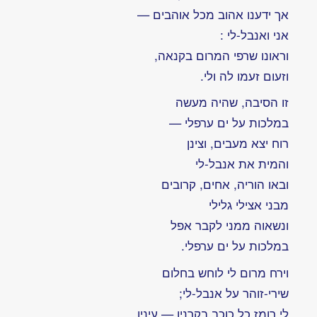
מופיעים
בכתיב
המקורי,
גם אם
הנגיף
לפעמים
שמאחורי
אינם
הסרטן
תואמים
לניסוח או
כתיב
עכשווי
מצוקת
הזמן
של
האיש
הפשוט
שיחות
עם
ועל
אריה
דביר