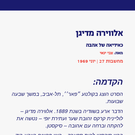
Toggle
navigation
אלווירה
מדיגן
מאת:
צבי
ינאי
ביקורת
סרטים
|
בתחום
קולנוע
הופיע
בשנת
1969
|
מחשבות
27:
עמ'