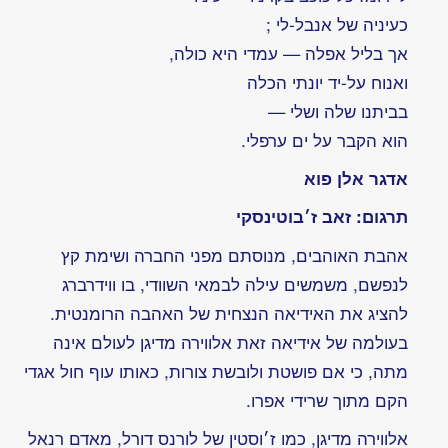
מדע
למדע
אטוּם?