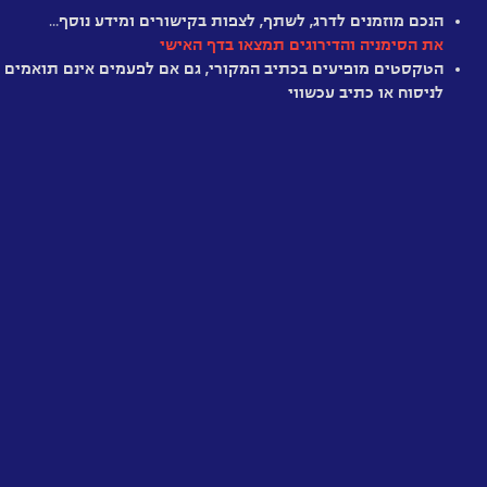
תולעים
ראיה
ג’ורג’
הנכם מוזמנים לדרג, לשתף, לצפות בקישורים ומידע נוסף…
בין
לקיומו
גאמוב
את הסימניה והדירוגים תמצאו בדף האישי
יקומים
של
חלש
מיושן
מענין
מרתק
מומלץ
היסטרי
גלילאו
הטקסטים מופיעים בכתיב המקורי, גם אם לפעמים אינם תואמים
חומר
גליליי
לניסוח או כתיב עכשווי
אפל
לוקרטיוס
במרכז
ניקולאוס
העקרון
שביל
קופרניקוס
האנושי
החלב
סטיבן
(האנתרופי)
הסבר
הוקינג
של
על
היקום
דרך
מציאתו
של
חלקיק
הזמן,
בוזון-היגס
הסדר
–
והיקום
“החלקיק
האלוהי”