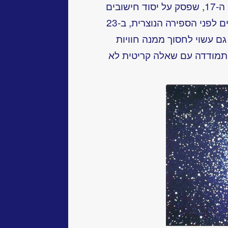
ג׳מס אושר, ארכיבישוף אירי מהמאה ה-17, שפסק על יסוד חישובים
מדוקדקים כי העולם נברא 4,004 שנים לפני הספירה הנוצרית, ב-23
תמודדה עם שאלה קריטית לא