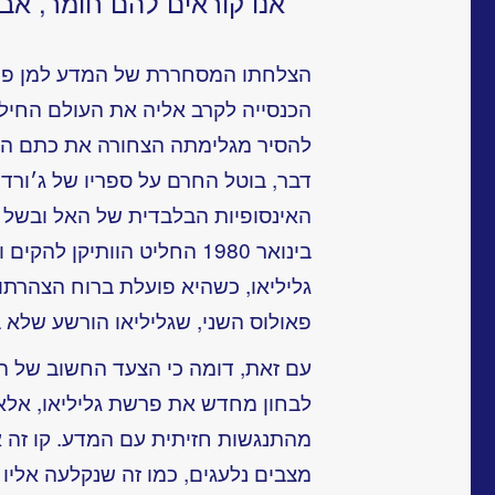
אנו קוראים להם חומר, אבו
הצלחתו המסחררת של המדע למן פרש
הכנסייה לקרב אליה את העולם החילונ
להסיר מגלימתה הצחורה את כתם המ
דבר, בוטל החרם על ספריו של ג׳ורדנו
בינואר 1980 החליט הוותיקן
גליליאו, כשהיא פועלת ברוח הצהרתו ש
פאולוס השני, שגליליאו הורשע שלא 
עם זאת, דומה כי הצעד החשוב של ה
לבחון מחדש את פרשת גליליאו, אלא
מהתנגשות חזיתית עם המדע. קו זה 
מצבים נלעגים, כמו זה שנקלעה אליו