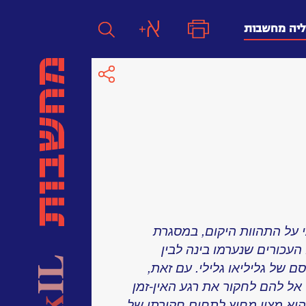
ליה מחשבות
חפש
חפש:
חפש
לאומי על התהוות היקום, במסגרת
עכורים שנערמו בינה לבין
של גליליאו גלילי. עם זאת,
 אל להם לחקור את רגע האין-זמן
הוא מצוי מחוץ לתחום חקירתו של