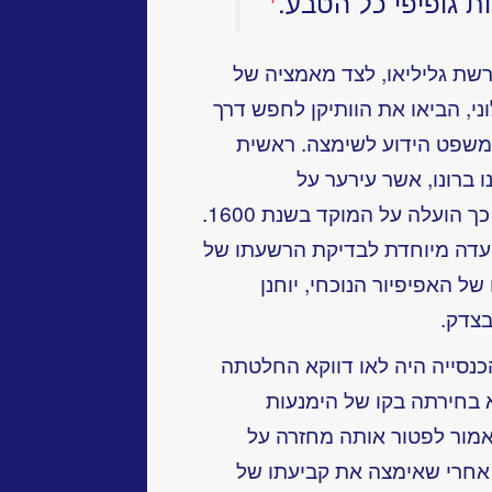
ת גופיפי כל הטבע.
ת גליליאו, לצד מאמציה של
י, הביאו את הוותיקן לחפש דרך
שפט הידוע לשימצה. ראשית
 ברונו, אשר עירער על
האינסופיות הבלבדית של האל ובשל כך הועלה על המוקד בשנת 1600.
 להקים ועדה מיוחדת לבדיקת הרשעתו של
ל האפיפיור הנוכחי, יוחנן
בצדק.
כנסייה היה לאו דווקא החלטתה
 בחירתה בקו של הימנעות
אמור לפטור אותה מחזרה על
 אחרי שאימצה את קביעתו של