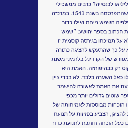
ליליאו לכנסייה? כרבים ממשכילי
דורו צידד גליליאו בתורת קופרניקוס, שהתפרסמה בשנת 1543. במרכזה
פיה השמש נייחת ואילו כדור
ת הכתוב בספר יהושע: ״שמש
א על תמיכתו בגירסה קוסמית זו
יליאו למשפט ב-1633, אלא על כך שהתעקש להציגה כתורה
 מפורש של הקרדינל בלרמיני משנת
ניקוס רק כבהיפותזה. האמת היא
 כאל השערה בלבד. לא בכדי ציין
דעת את האמת לאשורה להישמר
ר שוטים גדולים יותר מכפי
היו הוכחות מבוססות לאמיתותה של
להציגן, הצביע בפזיזות על תנועת
ם כעל הוכחה חותכת לתנועת כדור