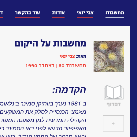
דלג
וכן
מחשבות
צבי ינאי
אודות
עוד בהקשר
ד
מחשבות על היקום
מאת:
צבי ינאי
מחשבות 60 | דצמבר 1990
הקדמה:
ב-1981 נערך בוותיקן סמינר בינ
מאמצי הכנסייה לסלק את המשקעים ה
הקהילה המדעית למן משפטו המפורסם 
+
]
[
האפיפיור הדגיש לפני באי הסמינר כי
והאין-מרחב של המפץ הגדול, כיוון ש