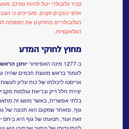
צביר גלובולרי יכול להיות מורכב מע
אלפי כוכבים זקנים. מעריכים כי הצבי
הגלובולריים מחזיקים את המפתח לתה
הגלאקסיות.
מחוץ לחוקי המדע
ב-1277 מינה האפיפיור
יוחנן הראשו
לעמוד בראש מועצת חכמים שהיה עליה
אריסטו ליכולתו של כוח עליון לעשות
יצירת חלל ריק ובריאת עולמות מקביל
בלתי אפשרית, באשר מושג זה מתאר 
גוף, ומאחר שמקום הוא תכונה של גופ
זאת ועוד, תנועתו של גוף היא ביחס י
להתנגדותו של התווך שבתוכו הוא נע