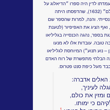
דתו לדין היה ספרו ״הדיאלוג על
שתי השיטות הגדולות של מבנה העולם״ (1632), שהדפסתו היתה
נסייתי. והנה, למרות שהספר שם
 ואף הציג את האפיפיור (לטענת
גת בספר, נהגה הכנסייה בגליליאו
ה טובה. עובדות אלו לא מנעו
– נוע תנוע״) המיוחסת לגליליאו
ה הבלתי מתפשרת של רוח האדם
 כבד מעל כיפת סנט פטרוס.
 האלים אדברה:
לה לעיניך,
 ומזין את כולם,
יהם כי ימותו.
1